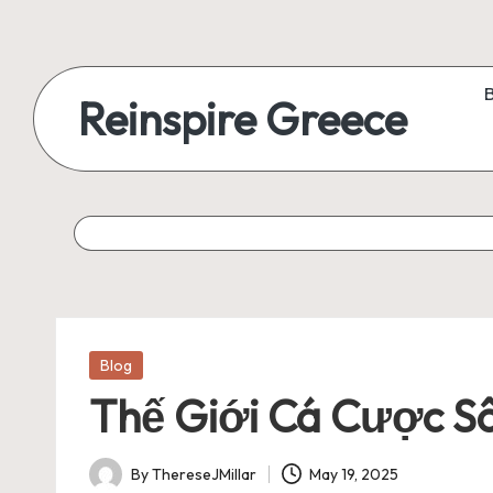
Reinspire Greece
Posted
Blog
in
Thế Giới Cá Cược Sô
By
ThereseJMillar
May 19, 2025
Posted