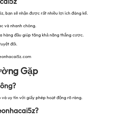
cai5z
, bạn sẽ nhận được rất nhiều lợi ích đáng kể.
xác và nhanh chóng.
a hàng đầu giúp tăng khả năng thắng cược.
tuyệt đối.
keonhacai5z.com
hường Gặp
hông?
và uy tín với giấy phép hoạt động rõ ràng.
Keonhacai5z?