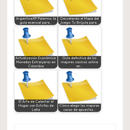
ArgentinaXP Palermo: la
Desvelando el Mapa del
guía esencial para…
Juego: Tu Brújula para…
Actualización Económica:
Guía definitiva de los
Monedas Extranjeras en
mejores casinos online
Colombia
en…
El Arte de Calentar el
Hogar con Estufas de
Cómo elegir las mejores
Leña
casas de apuestas…