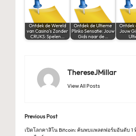
Ontdek de Wereld
Ontdek de Ultieme
Ontdek 
van Casino's Zonder
Plinko Sensatie: Jouw
Jouw Gi
CRUKS: Spelen…
Gids naar de…
Ult
ThereseJMillar
View All Posts
Post
Previous Post
navigation
เปิดโลกคาสิโน Bitcoin: ค้นพบแพลตฟอร์มอันดับ 1 ท