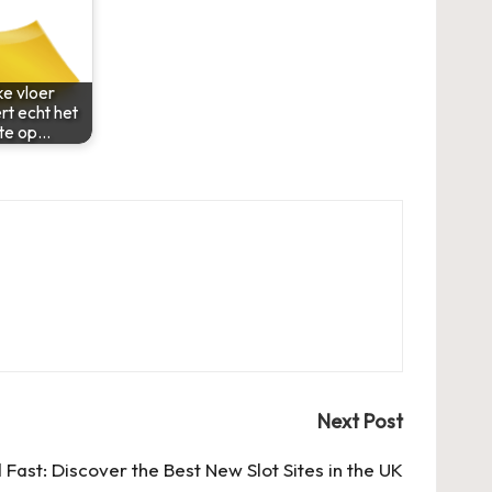
e vloer
rt echt het
te op…
Next Post
d Fast: Discover the Best New Slot Sites in the UK