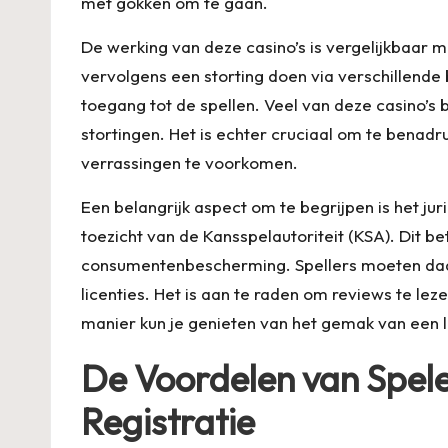
met gokken om te gaan.
De werking van deze casino’s is vergelijkbaar
vervolgens een storting doen via verschillende 
toegang tot de spellen. Veel van deze casino’s 
stortingen. Het is echter cruciaal om te benad
verrassingen te voorkomen.
Een belangrijk aspect om te begrijpen is het ju
toezicht van de Kansspelautoriteit (KSA). Dit b
consumentenbescherming. Spellers moeten daaro
licenties. Het is aan te raden om reviews te le
manier kun je genieten van het gemak van een l
De Voordelen van Spele
Registratie