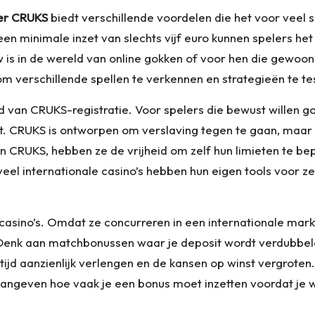
der CRUKS
biedt verschillende voordelen die het voor veel s
 een minimale inzet van slechts vijf euro kunnen spelers he
euw is in de wereld van online gokken of voor hen die gewo
 verschillende spellen te verkennen en strategieën te tes
id van CRUKS-registratie. Voor spelers die bewust willen 
eit. CRUKS is ontworpen om verslaving tegen te gaan, maar
ten CRUKS, hebben ze de vrijheid om zelf hun limieten te be
el internationale casino’s hebben hun eigen tools voor zelf
casino’s. Omdat ze concurreren in een internationale markt
enk aan matchbonussen waar je deposit wordt verdubbeld, 
ijd aanzienlijk verlengen en de kansen op winst vergroten. 
geven hoe vaak je een bonus moet inzetten voordat je win