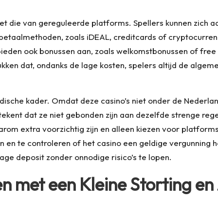
 met die van gereguleerde platforms. Spellers kunnen zic
betaalmethoden, zoals iDEAL, creditcards of cryptocurrenc
bieden ook bonussen aan, zoals welkomstbonussen of free s
rukken dat, ondanks de lage kosten, spelers altijd de al
ridische kader. Omdat deze casino’s niet onder de Nederlan
etekent dat ze niet gebonden zijn aan dezelfde strenge reg
m extra voorzichtig zijn en alleen kiezen voor platform
zen en te controleren of het casino een geldige vergunning
age deposit zonder onnodige risico’s te lopen.
n met een Kleine Storting e