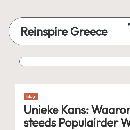
Reinspire Greece
Posted
Blog
in
Unieke Kans: Waarom
steeds Populairder 