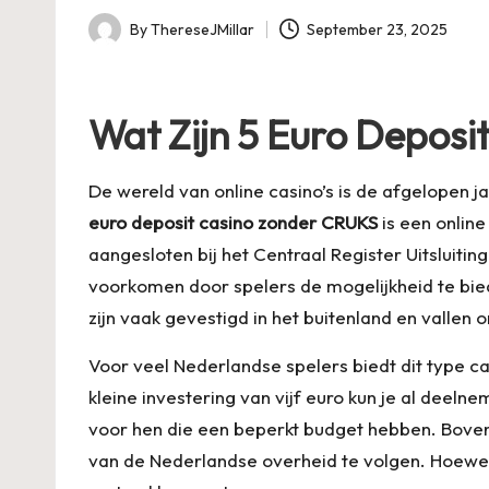
By
ThereseJMillar
September 23, 2025
Posted
by
Wat Zijn 5 Euro Depos
De wereld van online casino’s is de afgelopen 
euro deposit casino zonder CRUKS
is een online
aangesloten bij het Centraal Register Uitsluit
voorkomen door spelers de mogelijkheid te bieden
zijn vaak gevestigd in het buitenland en vallen 
Voor veel Nederlandse spelers biedt dit type ca
kleine investering van vijf euro kun je al deeln
voor hen die een beperkt budget hebben. Bovend
van de Nederlandse overheid te volgen. Hoewel