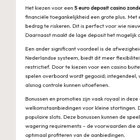
Het kiezen voor een
5 euro deposit casino zon
financiële toegankelijkheid een grote plus. Met
bedrag te riskeren. Dit is perfect voor wie ni
Daarnaast maakt de lage deposit het mogelijk om
Een ander significant voordeel is de afwezighe
Nederlandse systeem, biedt dit meer flexibilit
restrictief. Door te kiezen voor een casino bui
spelen overboord wordt gegooid; integendeel, ve
alsnog controle kunnen uitoefenen.
Bonussen en promoties zijn vaak royaal in deze 
welkomstaanbiedingen voor kleine stortingen. D
populaire slots. Deze bonussen kunnen de speelt
wagering requirements – de voorwaarden die aan
optimaal profiteren van de aanbiedingen.