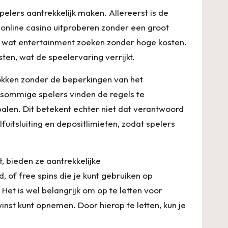
pelers aantrekkelijk maken. Allereerst is de
t online casino uitproberen zonder een groot
on wat entertainment zoeken zonder hoge kosten.
ten, wat de speelervaring verrijkt.
gokken zonder de beperkingen van het
 sommige spelers vinden de regels te
palen. Dit betekent echter niet dat verantwoord
uitsluiting en depositlimieten, zodat spelers
, bieden ze aantrekkelijke
of free spins die je kunt gebruiken op
Het is wel belangrijk om op te letten voor
st kunt opnemen. Door hierop te letten, kun je