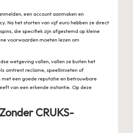
h aanmelden, een account aanmaken en
y. Na het storten van vijf euro hebben ze direct
pins, die specifiek zijn afgestemd op kleine
gemene voorwaarden moeten lezen om
dse wetgeving vallen, vallen ze buiten het
els omtrent reclame, speellimieten of
s met een goede reputatie en betrouwbare
 heeft van een erkende instantie. Op deze
n Zonder CRUKS-