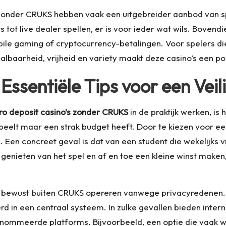
 zonder CRUKS hebben vaak een uitgebreider aanbod van spel
 tot live dealer spellen, er is voor ieder wat wils. Bovendi
le gaming of cryptocurrency-betalingen. Voor spelers die
albaarheid, vrijheid en variety maakt deze casino’s een po
Essentiële Tips voor een Vei
ro deposit casino’s zonder CRUKS
in de praktijk werken, is
peelt maar een strak budget heeft. Door te kiezen voor ee
s. Een concreet geval is dat van een student die wekelijks 
genieten van het spel en af en toe een kleine winst maken
die bewust buiten CRUKS opereren vanwege privacyredenen
d in een centraal systeem. In zulke gevallen bieden intern
renommeerde platforms. Bijvoorbeeld, een optie die vaak 