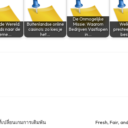
De Onmogelijke
de Wereld:
Buitenlandse online
Missie: Waarom
Welk
ds naar de
casino’s: zo kies je
Bedrijven Vastlopen
prestee
ieme…
het…
in…
bes
ี่เปลี่ยนเกมการเดิมพัน
Fresh, Fair, an