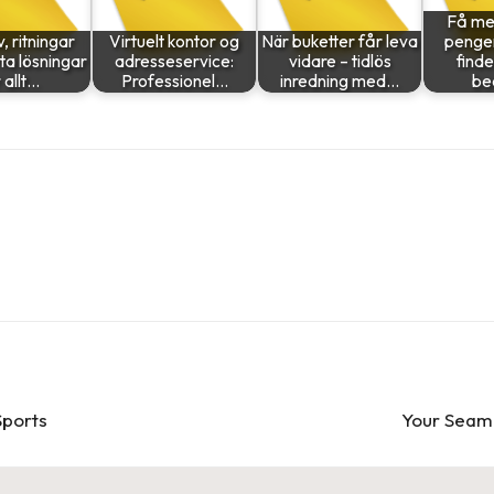
Få mer
, ritningar
Virtuelt kontor og
När buketter får leva
penge
ta lösningar
adresseservice:
vidare – tidlös
finde
 allt…
Professionel…
inredning med…
be
Sports
Your Seaml