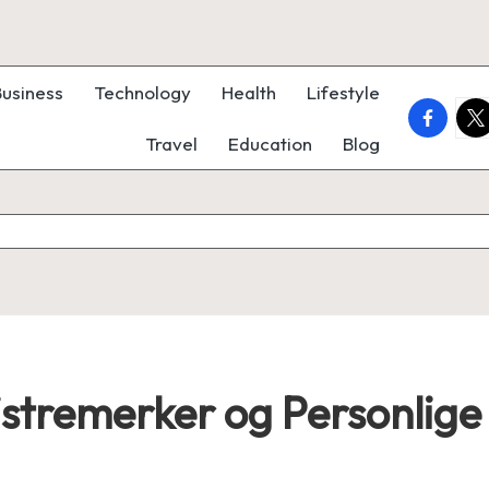
Business
Technology
Health
Lifestyle
faceboo
twi
Travel
Education
Blog
istremerker og Personlige