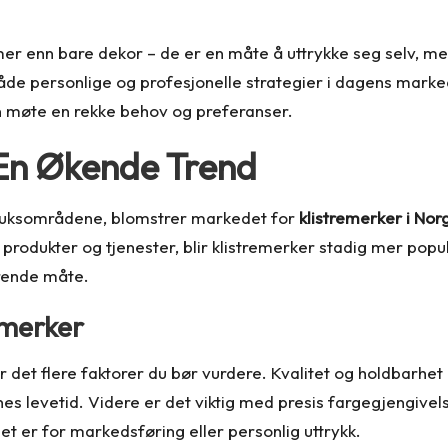
er enn bare dekor – de er en måte å uttrykke seg selv, me
 både personlige og profesjonelle strategier i dagens marke
n møte en rekke behov og preferanser.
 En Økende Trend
bruksområdene, blomstrer markedet for
klistremerker i Nor
produkter og tjenester, blir klistremerker stadig mer popu
erende måte.
emerker
er det flere faktorer du bør vurdere. Kvalitet og holdbarhet 
es levetid. Videre er det viktig med presis fargegjengivel
t er for markedsføring eller personlig uttrykk.