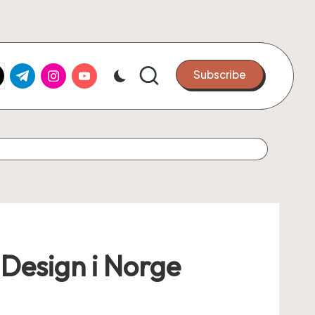
k.com
tter.com
t.me
instagram.com
youtube.com
Subscribe
 Design i Norge