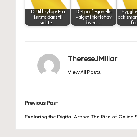
DJ til bryllup: Fra
Det profesjonelle
Bygglov
første dans til
valget i hjertet av
och smar
sidste…
byen:…
för
ThereseJMillar
View All Posts
Post
Previous Post
navigation
Exploring the Digital Arena: The Rise of Online 