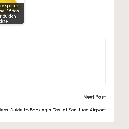
e spil for
ne: Sådan
r du den
dste…
Next Post
ess Guide to Booking a Taxi at San Juan Airport