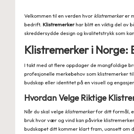
by
Velkommen til en verden hvor
klistremerker
er m
bedrift.
Klistremerker
har blitt en viktig del av
skreddersydde design og kvalitetstrykk som ka
Klistremerker i Norge:
I takt med at flere oppdager de mangfoldige 
profesjonelle merkebehov som klistremerker til 
budskap eller identitet på en visuell og engasj
Hvordan Velge Riktige Klistr
Når du skal velge
klistremerker
for ditt formål, 
bruk hvor vær og vind kan påvirke klistremerken
budskapet ditt kommer klart fram, uansett om de