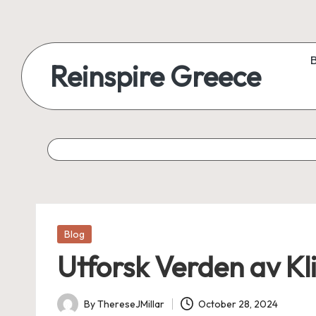
Reinspire Greece
Posted
Blog
in
Utforsk Verden av Kl
By
ThereseJMillar
October 28, 2024
Posted