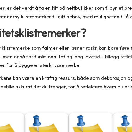
r, er det verdt å ta en titt på nettbutikker som tilbyr et br
eddersy klistremerker til ditt behov, med muligheten til å d
litetsklistremerker?
 Et klistremerke som falmer eller løsner raskt, kan bare føre 
, men også for funksjonalitet og lang levetid. I tillegg ref
ler for å bygge et sterkt varemerke.
emerkene kan være en kraftig ressurs, både som dekorasjon
estille akkurat det du trenger, for å reflektere hvem du er e