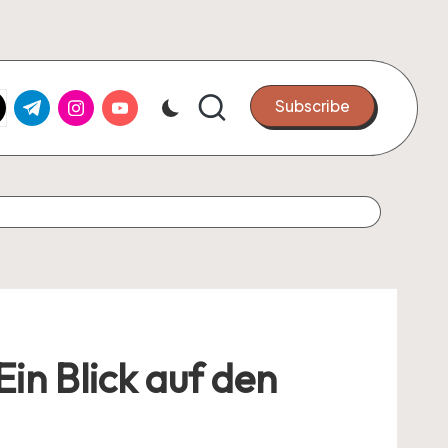
k.com
tter.com
t.me
instagram.com
youtube.com
Subscribe
n Blick auf den