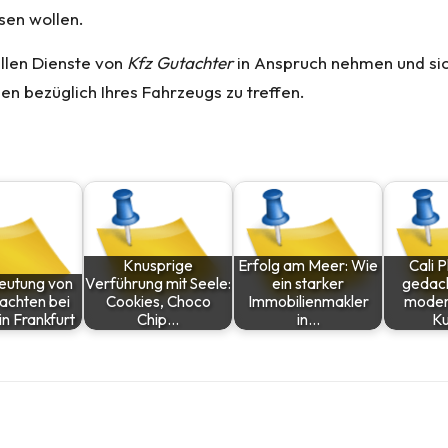
sen wollen.
ellen Dienste von
Kfz Gutachter
in Anspruch nehmen und sich
en bezüglich Ihres Fahrzeugs zu treffen.
Knusprige
Erfolg am Meer: Wie
Cali 
eutung von
Verführung mit Seele:
ein starker
gedac
achten bei
Cookies, Choco
Immobilienmakler
moder
in Frankfurt
Chip…
in…
Ku