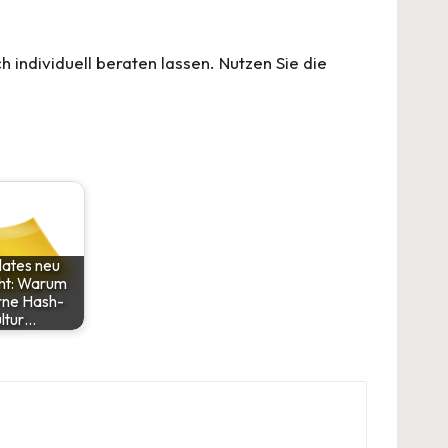
 individuell beraten lassen. Nutzen Sie die
Plates neu
ht: Warum
ne Hash-
ltur…