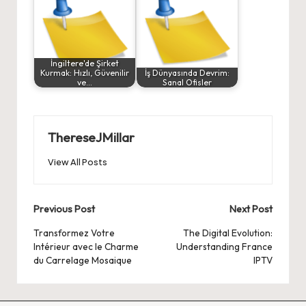
İngiltere'de Şirket
Kurmak: Hızlı, Güvenilir
İş Dünyasında Devrim:
ve…
Sanal Ofisler
ThereseJMillar
View All Posts
Post
Previous Post
Next Post
navigation
Transformez Votre
The Digital Evolution:
Intérieur avec le Charme
Understanding France
du Carrelage Mosaique
IPTV