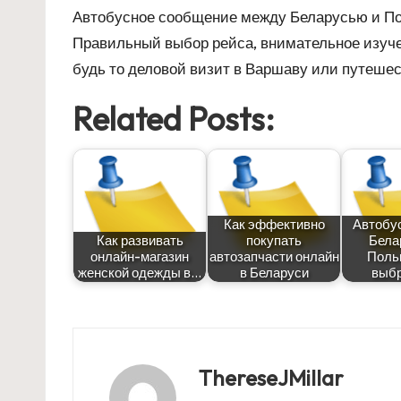
Автобусное сообщение между Беларусью и По
Правильный выбор рейса, внимательное изуче
будь то деловой визит в Варшаву или путеше
Related Posts:
Как эффективно
Автобу
Как развивать
покупать
Бела
онлайн-магазин
автозапчасти онлайн
Поль
женской одежды в…
в Беларуси
выбр
ThereseJMillar