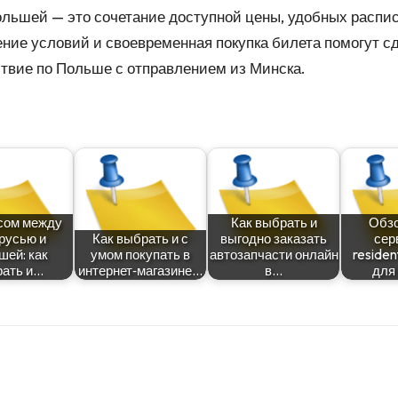
льшей — это сочетание доступной цены, удобных распи
ние условий и своевременная покупка билета помогут с
ствие по Польше с отправлением из Минска.
сом между
Как выбрать и
Обзо
русью и
Как выбрать и с
выгодно заказать
сер
шей: как
умом покупать в
автозапчасти онлайн
residen
ать и…
интернет‑магазине…
в…
для