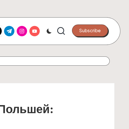
k.com
tter.com
t.me
instagram.com
youtube.com
Subscribe
 Польшей: