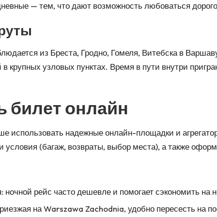
 дневные — тем, что дают возможность любоваться дорог
руты
юдается из Бреста, Гродно, Гомеля, Витебска в Варшаву,
в крупных узловых пунктах. Время в пути внутри пригр
ь билет онлайн
чше использовать надежные онлайн-площадки и агрегато
и условия (багаж, возвраты, выбор места), а также оформ
: ночной рейс часто дешевле и помогает сэкономить на н
риезжая на Warszawa Zachodnia, удобно пересесть на по