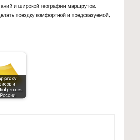
саний и широкой географии маршрутов.
делать поездку комфортной и предсказуемой,
р proxy
висов и
tial proxies
 России