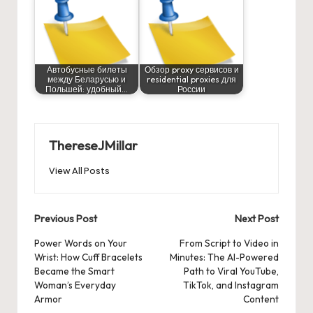
Автобусные билеты
Обзор proxy сервисов и
между Беларусью и
residential proxies для
Польшей: удобный…
России
ThereseJMillar
View All Posts
Post
Previous Post
Next Post
navigation
Power Words on Your
From Script to Video in
Wrist: How Cuff Bracelets
Minutes: The AI-Powered
Became the Smart
Path to Viral YouTube,
Woman’s Everyday
TikTok, and Instagram
Armor
Content