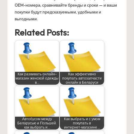
OEM-номера, сравнивайте бренды и сроки — и ваши
покупки будут предсказуемыми, удобными и
выгодными.
Related Posts:
Как развивать онлайн-
Как эффективно
магазин женской одежды
покупать автозапчасти
в…
онлайн в Беларуси
Автобусом между
Как выбрать и с умом
Беларусью и Польшей:
покупать в
как выбрать и…
интернет‑магазине…