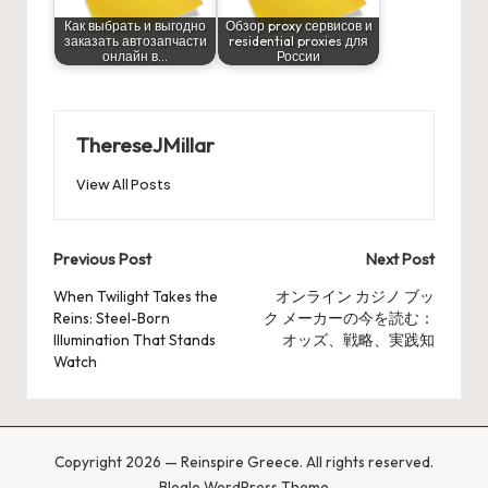
Как выбрать и выгодно
Обзор proxy сервисов и
заказать автозапчасти
residential proxies для
онлайн в…
России
ThereseJMillar
View All Posts
Post
Previous Post
Next Post
navigation
When Twilight Takes the
オンライン カジノ ブッ
Reins: Steel-Born
ク メーカーの今を読む：
Illumination That Stands
オッズ、戦略、実践知
Watch
Copyright 2026 — Reinspire Greece. All rights reserved.
Bloglo WordPress Theme