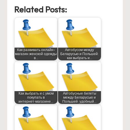
Related Posts:
Как развивать онлайн-
Автобусом между
магазин женской одежды
Беларусью и Польшей:
в…
как выбрать и…
Как выбрать и с умом
Автобусные билеты
покупать в
между Беларусью и
интернет‑магазине…
Польшей: удобный…