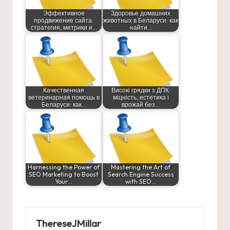
Эффективное
Здоровье домашних
продвижение сайта:
животных в Беларуси: как
стратегия, метрики и…
найти…
Качественная
Високі грядки з ДПК:
ветеринарная помощь в
міцність, естетика і
Беларуси: как…
врожай без…
Harnessing the Power of
Mastering the Art of
SEO Marketing to Boost
Search Engine Success
Your…
with SEO…
ThereseJMillar