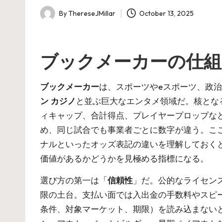
By
ThereseJMillar
October 13, 2025
Posted
by
ブックメーカーの仕組
ブックメーカー
は、スポーツやeスポーツ、政
ン カジノ
と並ぶ巨大なエンタメ領域だ。核とな
ィキャップ、合計得点、プレイヤープロップな
め、同じ試合でも事業者ごとに数字が違う。こ
ナルといったオッズ表記の違いを理解しておくと
価値があるかどうかを見極める指標になる。
選び方の第一は「
信頼性
」だ。公的なライセンス
限の土台。支払い面では入出金の手数料やスピ
条件、対象マーケット、期限）を読み込まない