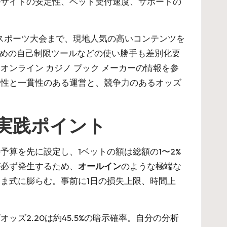
ルサイトの安定性、ベット受付速度、サポートの
eスポーツ大会まで、現地人気の高いコンテンツを
ための自己制限ツールなどの使い勝手も差別化要
て
オンライン カジノ ブック メーカー
の情報を参
明性と一貫性のある運営と、競争力のあるオッズ
実践ポイント
予算を先に設定し、1ベットの額は総額の1〜2%
が必ず発生するため、
オールイン
のような極端な
ま式に膨らむ。事前に1日の損失上限、時間上
ズ2.20は約45.5%の暗示確率。自分の分析