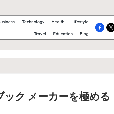
Business
Technology
Health
Lifestyle
faceboo
twi
Travel
Education
Blog
 ブック メーカーを極め