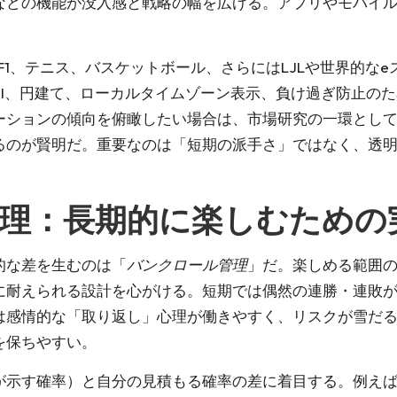
などの機能が没入感と戦略の幅を広げる。アプリやモバイ
F1、テニス、バスケットボール、さらにはLJLや世界的な
UI、円建て、ローカルタイムゾーン表示、負け過ぎ防止の
ーションの傾向を俯瞰したい場合は、市場研究の一環とし
るのが賢明だ。重要なのは「短期の派手さ」ではなく、透
理：長期的に楽しむための
的な差を生むのは「
バンクロール管理
」だ。楽しめる範囲の
に耐えられる設計を心がける。短期では偶然の連勝・連敗
は感情的な「取り返し」心理が働きやすく、リスクが雪だる
を保ちやすい。
示す確率）と自分の見積もる確率の差に着目する。例えばオッ