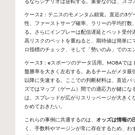
るならシナリオは逆転する。重要なのは、
スコ
ケース2：テニスのモメンタム錯覚。直近の3
性、ファーストサーブ確率、ラリーの平均打数
る。さらにインプレーは配信遅延とベット受付
高リスクのベットを重ねると、期待値は簡単に
ロ指標のチェック、そして「勢いのみ」でのエ
ケース3：eスポーツのデータ活用。MOBAで
盤勝率を大きく左右する。あるチームがメタ最
以降に失速する。ここでの判断材料は、直近パ
ズではマップ（ゲーム）間での適応力が鍵にな
は、スプレッドが広がりスリッページが大きく
かめておきたい。
これらの事例に共通するのは、
オッズは情報の
く、手数料やマージンが常に存在するため、わ