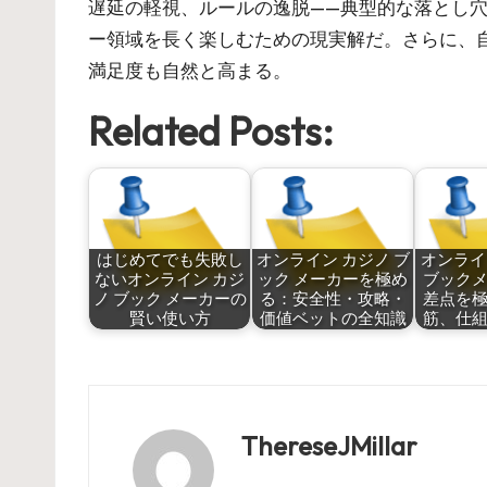
遅延の軽視、ルールの逸脱——典型的な落とし
ー領域を長く楽しむための現実解だ。さらに、
満足度も自然と高まる。
Related Posts:
はじめてでも失敗し
オンライン カジノ ブ
オンライ
ないオンライン カジ
ック メーカーを極め
ブック
ノ ブック メーカーの
る：安全性・攻略・
差点を
賢い使い方
価値ベットの全知識
筋、仕
ThereseJMillar