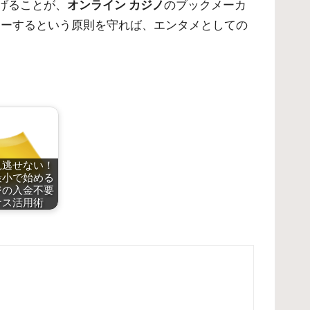
げることが、
オンライン カジノ
のブックメーカ
レーするという原則を守れば、エンタメとしての
見逃せない！
最小で始める
ジの入金不要
ナス活用術