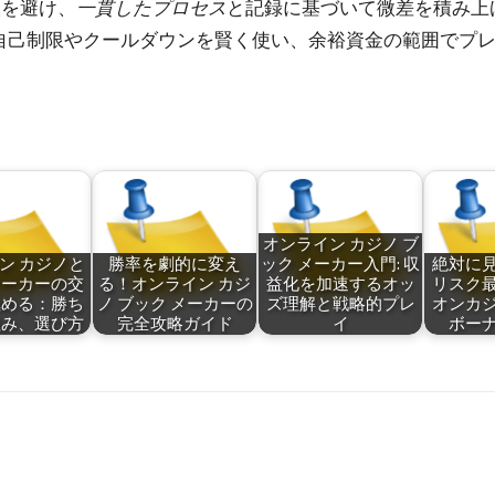
穴を避け、
一貫したプロセス
と記録に基づいて微差を積み上
自己制限やクールダウンを賢く使い、余裕資金の範囲でプ
オンライン カジノ ブ
ン カジノと
勝率を劇的に変え
ック メーカー入門: 収
絶対に
メーカーの交
る！オンライン カジ
益化を加速するオッ
リスク
極める：勝ち
ノ ブック メーカーの
ズ理解と戦略的プレ
オンカ
組み、選び方
完全攻略ガイド
イ
ボー