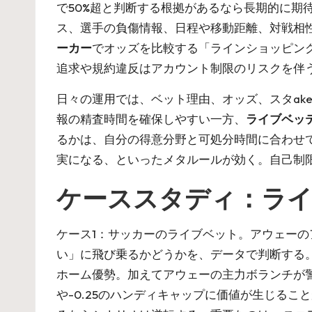
で50%超と判断する根拠があるなら長期的に期
ス、選手の負傷情報、日程や移動距離、対戦相
ーカー
でオッズを比較する「ラインショッピン
追求や規約違反はアカウント制限のリスクを伴
日々の運用では、ベット理由、オッズ、スタak
報の精査時間を確保しやすい一方、
ライブベッ
るかは、自分の得意分野と可処分時間に合わせ
実になる、といったメタルールが効く。自己制
ケーススタディ：ライ
ケース1：サッカーのライブベット。アウェーの
い」に飛び乗るかどうかを、データで判断する。
ホーム優勢。加えてアウェーの主力ボランチが
や-0.25のハンディキャップに価値が生じる