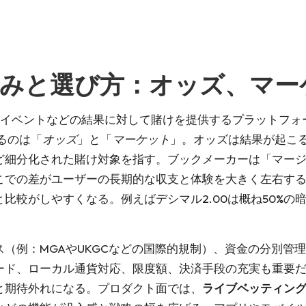
みと選び方：オッズ、マー
治イベントなどの結果に対して賭けを提供するプラットフォ
るのは「
オッズ
」と「
マーケット
」。オッズは結果が起こ
ど細分化された賭け対象を指す。ブックメーカーは「マー
こでの差がユーザーの長期的な収支と体験を大きく左右す
比較がしやすくなる。例えばデシマル2.00は概ね50%の
（例：MGAやUKGCなどの国際的規制）、資金の分別管理
ード、ローカル通貨対応、限度額、決済手段の充実も重要
と期待外れになる。プロダクト面では、
ライブベッティン