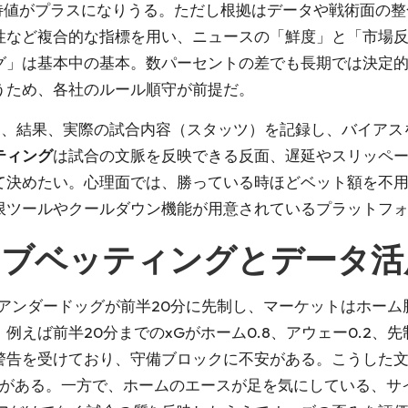
待値がプラスになりうる。ただし根拠はデータや戦術面の整
性など複合的な指標を用い、ニュースの「鮮度」と「市場
グ」は基本中の基本。数パーセントの差でも長期では決定
うため、各社のルール順守が前提だ。
e、結果、実際の試合内容（スタッツ）を記録し、バイア
ティング
は試合の文脈を反映できる反面、遅延やスリッペ
て決めたい。心理面では、勝っている時ほどベット額を不
限ツールやクールダウン機能が用意されているプラットフ
ブベッティングとデータ活
アンダードッグが前半20分に先制し、マーケットはホー
例えば前半20分までのxGがホーム0.8、アウェー0.2、
警告を受けており、守備ブロックに不安がある。こうした
ことがある。一方で、ホームのエースが足を気にしている、