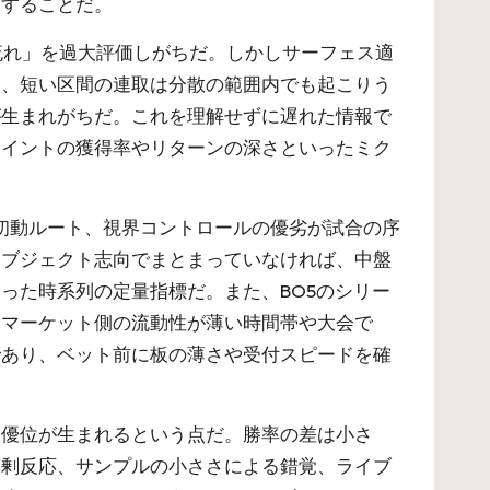
価することだ。
流れ」を過大評価しがちだ。しかしサーフェス適
合、短い区間の連取は分散の範囲内でも起こりう
が生まれがちだ。これを理解せずに遅れた情報で
ポイントの獲得率やリターンの深さといったミク
の初動ルート、視界コントロールの優劣が試合の序
オブジェクト志向でまとまっていなければ、中盤
った時系列の定量指標だ。また、BO5のシリー
。マーケット側の流動性が薄い時間帯や大会で
であり、ベット前に板の薄さや受付スピードを確
み優位が生まれるという点だ。勝率の差は小さ
過剰反応、サンプルの小ささによる錯覚、ライブ