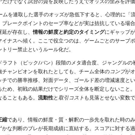
アだけでなく試合の質
を反映したうえでオッズの歪みを評
ゲームを連取した選手のオッズが急低下すると、心理的に「
、ブレークポイントのセーブ率などが実は拮抗している場
遅延が存在し、
情報の鮮度と約定のタイミング
にギャップ
マイナスへ傾く。ここで役立つのは、ゲームごとのサーブ
ントリー禁止というルール化だ。
はドラフト（ピック/バン）段階のメタ適合度、ジャングル
強チャンピオンを取れたとしても、チーム全体の
コンプ
が
ッチでの勝率推移、対面データ、ゴールド差の増減速度とい
るため、初戦の結果だけでシリーズ全体を断定しないこと
なることもある。
流動性
と
取引コスト
も見落とせない変数
圧縮
であり、情報の鮮度・質・解釈の一歩先を取れた時の
ずかな判断のブレが長期成績に直結する。スコアに対する