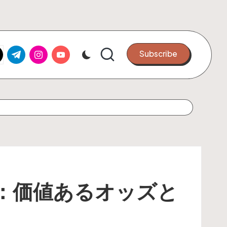
k.com
tter.com
t.me
instagram.com
youtube.com
Subscribe
る：価値あるオッズと