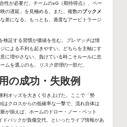
合性が必要だ。チームのxG（期待得点）、ペー
反映の遅延」を見極める。また、複数の
ブックメ
的な差になる。もっとも、過度なアービトラージ
スを検証する習慣が価値を生む。
プレマッチ
は情
ージによる不利も起きやすい。どちらを主軸にす
用意に増やさない、負けている時こそルールに忠
ォームを選ぶのも、
リスク管理
の一部だ。
用の成功・失敗例
ム勝利オッズを大きく引き上げた。ここで「勢
先制はクロスからの低確率な一撃で、流れ自体は
文脈が揃えば、ホームのドロー・ノー・ベット
サイドバックが負傷交代、といったライブ情報があ