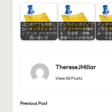
はじめてでも失敗し
オンライン カジノ ブ
インタ
ないオンライン カジ
ック メーカーを極め
ノ完全
ノ ブック メーカーの
る：安全性・攻略・
み・安
賢い使い方
価値ベットの全知識
ド
ThereseJMillar
View All Posts
Post
Previous Post