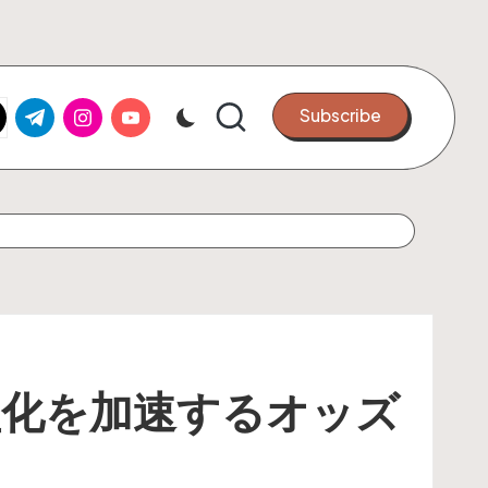
k.com
tter.com
t.me
instagram.com
youtube.com
Subscribe
収益化を加速するオッズ