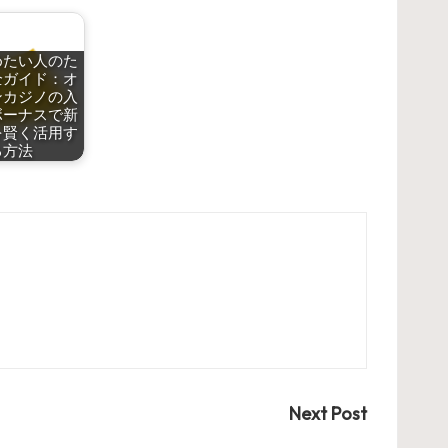
めたい人のた
全ガイド：オ
ンカジノの入
ボーナスで新
を賢く活用す
る方法
Next Post