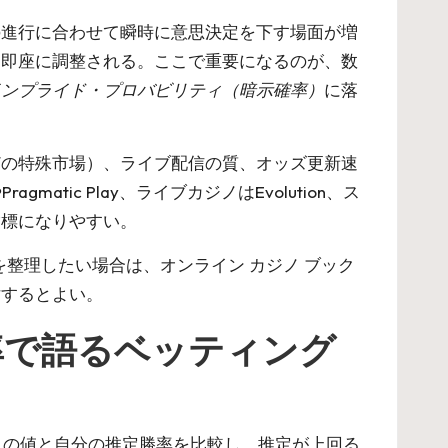
の進行に合わせて瞬時に意思決定を下す場面が増
は即座に調整される。ここで重要になるのが、数
インプライド・プロバビリティ（暗示確率）
に落
どの特殊市場）、ライブ配信の質、オッズ更新速
tic Play、ライブカジノはEvolution、ス
指標になりやすい。
肢を整理したい場合は、
オンライン カジノ ブック
討するとよい。
率で語るベッティング
）。この値と自分の推定勝率を比較し、推定が上回る