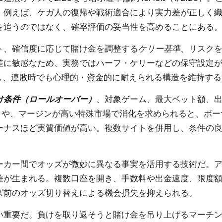
。例えば、ケガ人の復帰や戦術適合により実力差が正しく
を追うのではなく、確率評価の妥当性を高めることにある
ト、確信度に応じて賭け金を調整する
ケリー基準
、リスク
差に敏感なため、実務ではハーフ・ケリーなどの保守設定
限し、連敗時でも心理的・資金的に耐えられる構造を維持す
け条件（ロールオーバー）
、対象ゲーム、最大ベット額、
ットや、マージンが高い特殊市場で消化を求められると、ボ
ーナスほど実質価値が高い。複数サイトを併用し、条件の
ーカー間でオッズが微妙に異なる事実を活用する技術だ。ア
差が生まれる。複数口座を開き、手数料や出金速度、限度
ズ前のオッズ切り替えによる機会損失を抑えられる。
い重要だ。負けを取り返そうと賭け金を吊り上げるマーチ