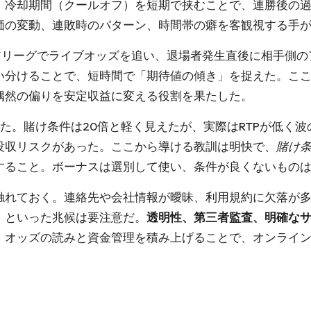
、冷却期間（クールオフ）を短期で挟むことで、連勝後の
価の変動、連敗時のパターン、時間帯の癖を客観視する手
リーグでライブオッズを追い、退場者発生直後に相手側のア
い分けることで、短時間で「期待値の傾き」を捉えた。ここ
偶然の偏りを安定収益に変える役割を果たした。
た。賭け条件は20倍と軽く見えたが、実際はRTPが低く波
没収リスクがあった。ここから導ける教訓は明快で、
賭け条
すること。ボーナスは選別して使い、条件が良くないもの
触れておく。連絡先や会社情報が曖昧、利用規約に欠落が
、といった兆候は要注意だ。
透明性、第三者監査、明確な
、オッズの読みと資金管理を積み上げることで、オンライン