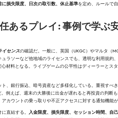
前に損失限度、日次の取引数、休止基準
を定め、ルールで
任あるプレイ: 事例で学ぶ
ライセンス
の確認だ。一般に、英国（UKGC）やマルタ（
キュラソーなど他地域のライセンスでも、透明な利用規約
）の有無が安心材料となる。ライブゲームの公平性はディーラー
ット、銀行振込、暗号資産など多様化している。重視すべ
だ。例えば、週末の大勝後に出金が遅れると再投資の判断も
、アカウントの乗っ取りや不正アクセスに対する通知機能
けに直結する。
入金限度、損失限度、セッション時間、自