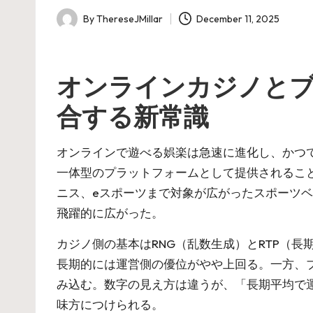
By
ThereseJMillar
December 11, 2025
Posted
by
オンラインカジノとブ
合する新常識
オンラインで遊べる娯楽は急速に進化し、かつ
一体型のプラットフォームとして提供されるこ
ニス、eスポーツまで対象が広がったスポーツベ
飛躍的に広がった。
カジノ側の基本はRNG（乱数生成）とRTP（
長期的には運営側の優位がやや上回る。一方、
み込む。数字の見え方は違うが、「長期平均で
味方につけられる。