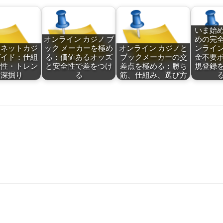
いま始
オンライン カジノ ブ
めの完
ーネットカジ
ック メーカーを極め
オンライン カジノと
ンライ
ガイド：仕組
る：価値あるオッズ
ブックメーカーの交
金不要
全性・トレン
と安全性で差をつけ
差点を極める：勝ち
規登録
を深掘り
る
筋、仕組み、選び方