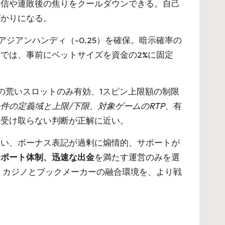
過信や連敗後の焦りをクールダウンできる。自己
がかりになる。
ジアンハンディ（-0.25）を確保。暗示確率の
では、事前にベットサイズを資金の2%に固定
の荒いスロットのみ有効、1スピン上限額の制限
件の定義域と上限/下限、対象ゲームのRTP
、有
は受け取らない判断が正解に近い。
多い、ボーナス表記が過剰に煽情的、サポートが
サポート体制、迅速な出金
を満たす運営のみを選
 カジノとブックメーカーの融合環境を、より戦