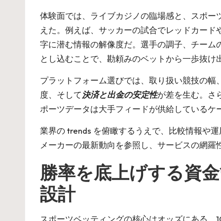
体験面では、ライブカジノの臨場感と、スポー
えた。例えば、サッカーの試合でレッドカード
字に潜む情報の解像度だ。選手の調子、チーム
とし込むことで、勘頼みのベットから一歩抜け
プラットフォーム選びでは、取り扱い競技の幅
度、そして
決済と出金の安定性
が差を生む。さらに
ポーツデータは大手フィードが供給しているケ
業界の trends を俯瞰するうえで、比較情
メーカー
の最新動向を参照し、サービスの網羅
勝率を底上げする資金
設計
スポーツベッティングの核心はオッズにある。10進