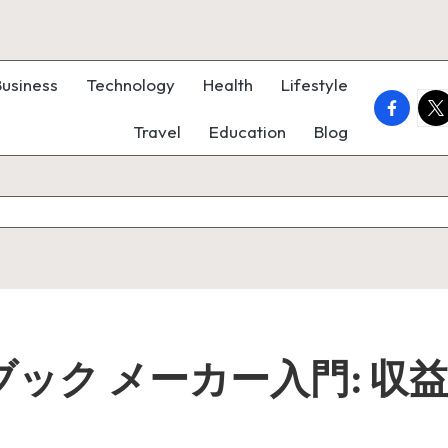
Business
Technology
Health
Lifestyle
faceboo
twi
Travel
Education
Blog
ブック メーカー入門: 