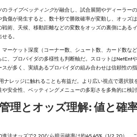
ツの
ライブベッティング
が融合し、試合展開やディーラー
や負傷が発生すると、数十秒で勝敗確率が変動し、オッズ
の戦術、天候、移動距離などの変数をオッズの裏側にある
出せる。
、マーケット深度（コーナー数、シュート数、カード数な
、プロバイダの多様性も判断軸だ。スロットはNetEntやPragma
ースが多く、実績あるプロバイダの組み合わせは信頼性の
報や運用ナレッジに触れることも有益だ。より広い視点で選択
性や安全性、ベッティングメニューの多彩さを多角的に検
管理とオッズ理解: 値と確
法オッズで2.20なら暗示確率は約45.45%（1/2.20