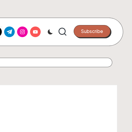
k.com
tter.com
t.me
instagram.com
youtube.com
Subscribe