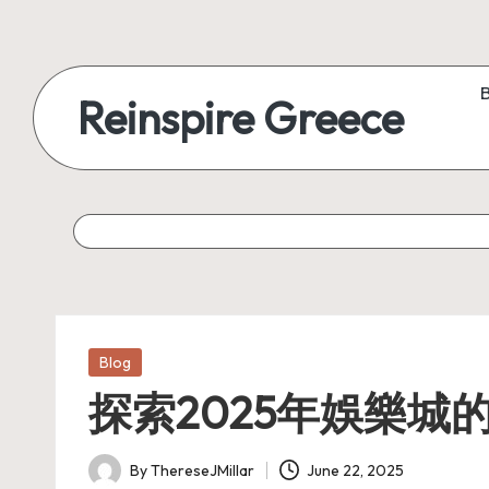
Reinspire Greece
Posted
Blog
in
探索2025年娛樂城
By
ThereseJMillar
June 22, 2025
Posted