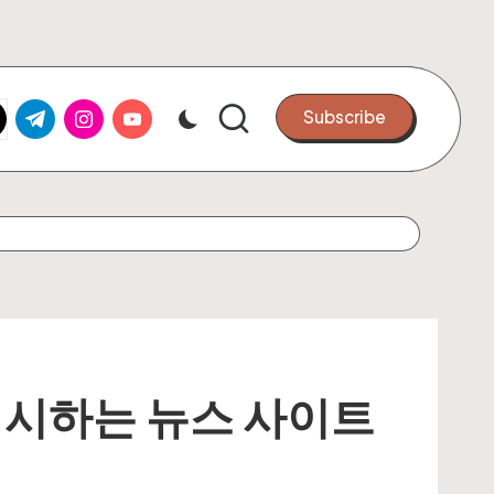
k.com
tter.com
t.me
instagram.com
youtube.com
Subscribe
제시하는 뉴스 사이트