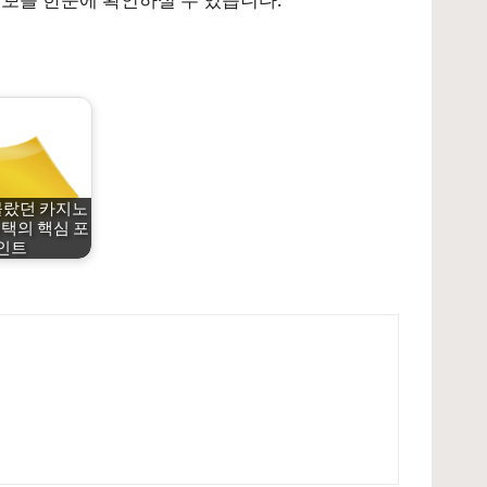
몰랐던 카지노
택의 핵심 포
인트