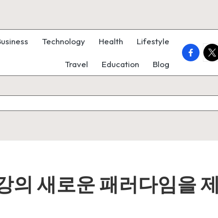
Business
Technology
Health
Lifestyle
faceboo
twi
Travel
Education
Blog
건강의 새로운 패러다임을 