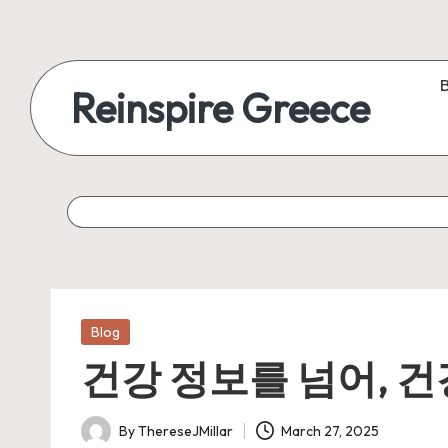
Reinspire Greece
Posted
Blog
in
건강 정보를 넘어, 
By
ThereseJMillar
March 27, 2025
Posted