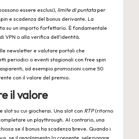
 possono essere esclusi),
limite di puntata
per
e spin e scadenza del bonus derivante. La
lvolta su un importo forfettario. È fondamentale
i VPN o alla verifica dell’identità.
lle newsletter e valutare portali che
i periodici o eventi stagionali con free spin
 e trasparenti, ad esempio promozioni come
50
rente con il valore del premio.
e il valore
le slot su cui giocherai. Una slot con
RTP
(ritorno
completare un playthrough. Al contrario, una
ischiosa se il bonus ha scadenza breve. Quando i
onus, se il regolamento lo consente, selezionare