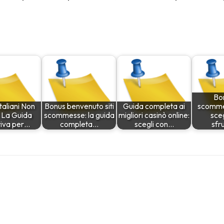
Bon
taliani Non
Bonus benvenuto siti
Guida completa ai
scomme
La Guida
scommesse: la guida
migliori casinò online:
sceg
tiva per…
completa…
scegli con…
sfr