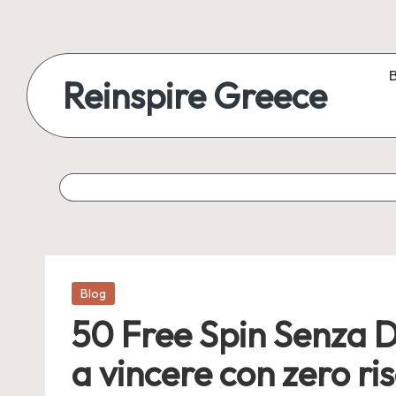
Reinspire Greece
Posted
Blog
in
50 Free Spin Senza De
a vincere con zero ri