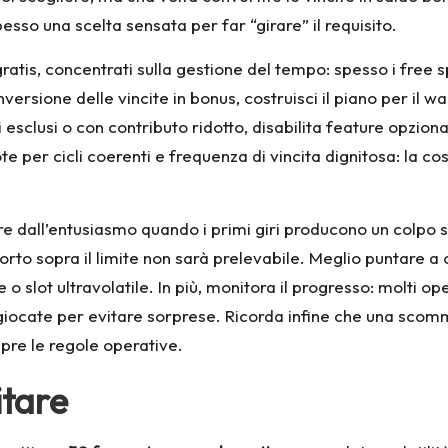
esso una scelta sensata per far “girare” il requisito.
 gratis, concentrati sulla gestione del tempo: spesso i free 
ersione delle vincite in bonus, costruisci il piano per il wa
ochi esclusi o con contributo ridotto, disabilita feature opz
 note per cicli coerenti e frequenza di vincita dignitosa: la c
re dall’entusiasmo quando i primi giri producono un colpo s
porto sopra il limite non sarà prelevabile. Meglio puntare 
e o slot ultravolatile. In più, monitora il progresso: molti
e giocate per evitare sorprese. Ricorda infine che una sc
mpre le regole operative.
itare