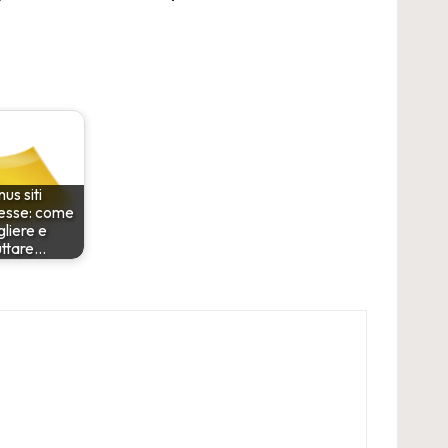
us siti
sse: come
liere e
uttare…