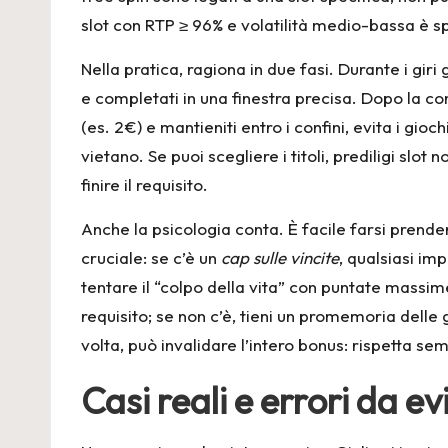
slot con RTP ≥ 96% e volatilità medio-bassa è sp
Nella pratica, ragiona in due fasi. Durante i giri
e completati in una finestra precisa. Dopo la conv
(es. 2€) e mantieniti entro i confini, evita i gi
vietano. Se puoi scegliere i titoli, prediligi slot
finire il requisito.
Anche la psicologia conta. È facile farsi prende
cruciale: se c’è un
cap sulle vincite
, qualsiasi im
tentare il “colpo della vita” con puntate massim
requisito; se non c’è, tieni un promemoria dell
volta, può invalidare l’intero bonus: rispetta se
Casi reali e errori da ev