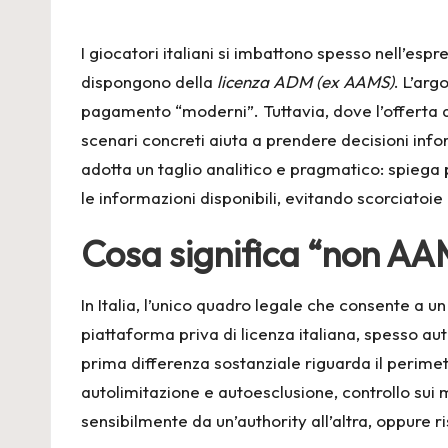
by
I giocatori italiani si imbattono spesso nell’esp
dispongono della
licenza ADM (ex AAMS)
. L’arg
pagamento “moderni”. Tuttavia, dove l’offerta ap
scenari concreti aiuta a prendere decisioni infor
adotta un taglio analitico e pragmatico: spiega
le informazioni disponibili, evitando scorciatoie
Cosa significa “non AAM
In Italia, l’unico quadro legale che consente a un
piattaforma priva di licenza italiana, spesso au
prima differenza sostanziale riguarda il perimetr
autolimitazione e autoesclusione, controllo sui 
sensibilmente da un’authority all’altra, oppure ri