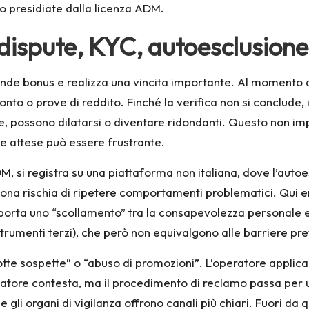
ono presidiate dalla licenza ADM.
 dispute, KYC, autoesclusione 
ande bonus e realizza una vincita importante. Al momento de
onto o prove di reddito. Finché la verifica non si conclude, 
ve, possono dilatarsi o diventare ridondanti. Questo non im
le attese può essere frustrante.
DM, si registra su una piattaforma non italiana, dove l’auto
rsona rischia di ripetere comportamenti problematici. Qui e
mporta uno “scollamento” tra la consapevolezza personale e
rumenti terzi), che però non equivalgono alle barriere pre
otte sospette” o “abuso di promozioni”. L’operatore applica
iocatore contesta, ma il procedimento di reclamo passa per
 gli organi di vigilanza offrono canali più chiari. Fuori da 