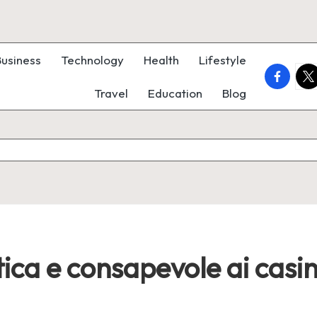
Business
Technology
Health
Lifestyle
faceboo
twi
Travel
Education
Blog
tica e consapevole ai casi