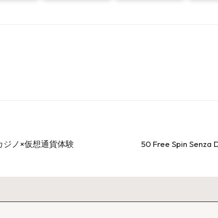
カジノ×仮想通貨体験
50 Free Spin Senza De