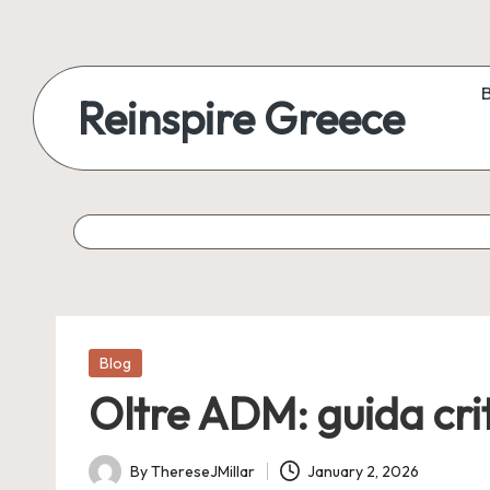
Reinspire Greece
Posted
Blog
in
Oltre ADM: guida cri
By
ThereseJMillar
January 2, 2026
Posted