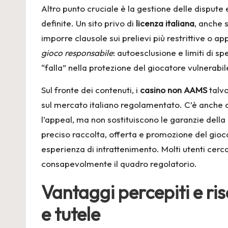
Altro punto cruciale è la gestione delle disput
definite. Un sito privo di
licenza italiana
, anche 
imporre clausole sui prelievi più restrittive o 
gioco responsabile
: autoesclusione e limiti di s
“falla” nella protezione del giocatore vulnerabil
Sul fronte dei contenuti, i
casino non AAMS
talvo
sul mercato italiano regolamentato. C’è anche c
l’appeal, ma non sostituiscono le garanzie della 
preciso raccolta, offerta e promozione del gioco
esperienza di intrattenimento. Molti utenti cer
consapevolmente il quadro regolatorio.
Vantaggi percepiti e ri
e tutele