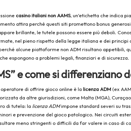
ressione
casino italiani non AAMS
, un’etichetta che indica p
omento attira perché questi siti promettono bonus generosi,
pare brillante, le tutele possono essere più deboli. Conosc
mate, nel pieno rispetto della legge italiana e dei principi 
 perché alcune piattaforme non ADM risultano appetibili, q
 che espongono a problemi legali, finanziari e di sicurezza.
S” e come si differenziano da
 operatore di offrire gioco online è la
licenza ADM
(ex AAMS
torizzata da altre giurisdizioni, come Malta (MGA), Curaçao
o di tutela: la
licenza ADM
impone standard severi su tras
minori e prevenzione del gioco patologico. Nei circuiti est
sultare meno stringenti o difficili da far valere in caso di c