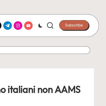
k.com
tter.com
t.me
instagram.com
youtube.com
Subscribe
no italiani non AAMS