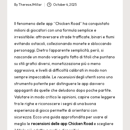
By
ThereseJMillar
October 4, 2025
Posted
by
Il fenomeno delle app “Chicken Road” ha conquistato
milioni di giocatori con una formula semplice e
irresistibile: attraversare strade trafficate, binari e fiumi
evitando ostacoli, collezionando monete e sbloccando
personaggi. Dietro l’apparente semplicità, però, si
nasconde un mondo variegato fatto di titoli che puntano
su stili grafici diversi, monetizzazione più o meno
aggressiva, e livelli di difficoltà calibrati in modo non
sempre impeccabile. Le
recensioni
degli utenti sono uno
strumento potente per distinguere le app davvero
appaganti da quelle che deludono dopo poche partite.
Valutare in modo critico le opinioni, capire come leggere
tra le righe e riconoscere i segni di una buona
esperienza di gioco permette di orientarsi con
sicurezza. Ecco una guida approfondita per usare al
meglio le
recensioni delle app Chicken Road
e scegliere