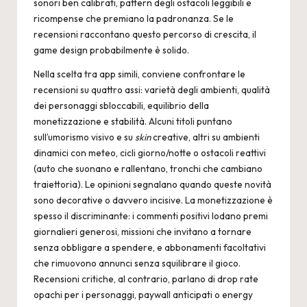
sonori ben calibrati, pattern degli ostacoli leggibili e
ricompense che premiano la padronanza. Se le
recensioni raccontano questo percorso di crescita, il
game design probabilmente è solido.
Nella scelta tra app simili, conviene confrontare le
recensioni su quattro assi: varietà degli ambienti, qualità
dei personaggi sbloccabili, equilibrio della
monetizzazione e stabilità. Alcuni titoli puntano
sull’umorismo visivo e su
skin
creative, altri su ambienti
dinamici con meteo, cicli giorno/notte o ostacoli reattivi
(auto che suonano e rallentano, tronchi che cambiano
traiettoria). Le opinioni segnalano quando queste novità
sono decorative o davvero incisive. La monetizzazione è
spesso il discriminante: i commenti positivi lodano premi
giornalieri generosi, missioni che invitano a tornare
senza obbligare a spendere, e abbonamenti facoltativi
che rimuovono annunci senza squilibrare il gioco.
Recensioni critiche, al contrario, parlano di drop rate
opachi per i personaggi, paywall anticipati o energy