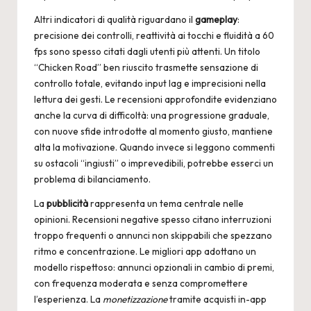
Altri indicatori di qualità riguardano il
gameplay
:
precisione dei controlli, reattività ai tocchi e fluidità a 60
fps sono spesso citati dagli utenti più attenti. Un titolo
“Chicken Road” ben riuscito trasmette sensazione di
controllo totale, evitando input lag e imprecisioni nella
lettura dei gesti. Le recensioni approfondite evidenziano
anche la curva di difficoltà: una progressione graduale,
con nuove sfide introdotte al momento giusto, mantiene
alta la motivazione. Quando invece si leggono commenti
su ostacoli “ingiusti” o imprevedibili, potrebbe esserci un
problema di bilanciamento.
La
pubblicità
rappresenta un tema centrale nelle
opinioni. Recensioni negative spesso citano interruzioni
troppo frequenti o annunci non skippabili che spezzano
ritmo e concentrazione. Le migliori app adottano un
modello rispettoso: annunci opzionali in cambio di premi,
con frequenza moderata e senza compromettere
l’esperienza. La
monetizzazione
tramite acquisti in-app