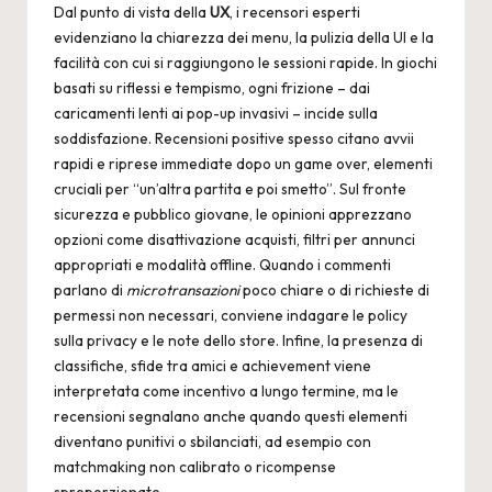
Dal punto di vista della
UX
, i recensori esperti
evidenziano la chiarezza dei menu, la pulizia della UI e la
facilità con cui si raggiungono le sessioni rapide. In giochi
basati su riflessi e tempismo, ogni frizione – dai
caricamenti lenti ai pop-up invasivi – incide sulla
soddisfazione. Recensioni positive spesso citano avvii
rapidi e riprese immediate dopo un game over, elementi
cruciali per “un’altra partita e poi smetto”. Sul fronte
sicurezza e pubblico giovane, le opinioni apprezzano
opzioni come disattivazione acquisti, filtri per annunci
appropriati e modalità offline. Quando i commenti
parlano di
microtransazioni
poco chiare o di richieste di
permessi non necessari, conviene indagare le policy
sulla privacy e le note dello store. Infine, la presenza di
classifiche, sfide tra amici e achievement viene
interpretata come incentivo a lungo termine, ma le
recensioni segnalano anche quando questi elementi
diventano punitivi o sbilanciati, ad esempio con
matchmaking non calibrato o ricompense