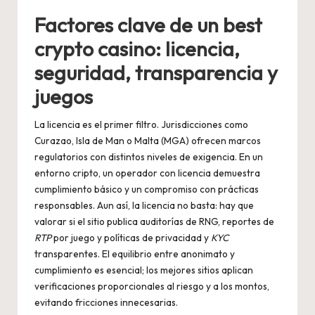
Factores clave de un best
crypto casino: licencia,
seguridad, transparencia y
juegos
La licencia es el primer filtro. Jurisdicciones como
Curazao, Isla de Man o Malta (MGA) ofrecen marcos
regulatorios con distintos niveles de exigencia. En un
entorno cripto, un operador con licencia demuestra
cumplimiento básico y un compromiso con prácticas
responsables. Aun así, la licencia no basta: hay que
valorar si el sitio publica auditorías de RNG, reportes de
RTP
por juego y políticas de privacidad y
KYC
transparentes. El equilibrio entre anonimato y
cumplimiento es esencial; los mejores sitios aplican
verificaciones proporcionales al riesgo y a los montos,
evitando fricciones innecesarias.