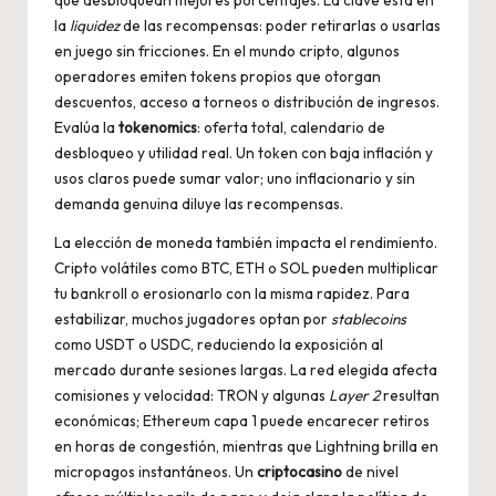
que desbloquean mejores porcentajes. La clave está en
la
liquidez
de las recompensas: poder retirarlas o usarlas
en juego sin fricciones. En el mundo cripto, algunos
operadores emiten tokens propios que otorgan
descuentos, acceso a torneos o distribución de ingresos.
Evalúa la
tokenomics
: oferta total, calendario de
desbloqueo y utilidad real. Un token con baja inflación y
usos claros puede sumar valor; uno inflacionario y sin
demanda genuina diluye las recompensas.
La elección de moneda también impacta el rendimiento.
Cripto volátiles como BTC, ETH o SOL pueden multiplicar
tu bankroll o erosionarlo con la misma rapidez. Para
estabilizar, muchos jugadores optan por
stablecoins
como USDT o USDC, reduciendo la exposición al
mercado durante sesiones largas. La red elegida afecta
comisiones y velocidad: TRON y algunas
Layer 2
resultan
económicas; Ethereum capa 1 puede encarecer retiros
en horas de congestión, mientras que Lightning brilla en
micropagos instantáneos. Un
criptocasino
de nivel