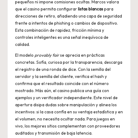
pequeños ni impone comisiones ocultas. Marcos valora
que el casino permita configurar
listas blancas
para
direcciones de retiro, añadiendo una capa de seguridad
frente a intentos de phishing o cambios de dispositivo.
Esta combinación de rapidez, fricción mínima y
controles inteligentes es una señal inequívoca de
calidad.
El modelo
provably fair
se aprecia en prácticas
concretas. Sofía, curiosa por la transparencia, descarga
el registro de una ronda de dice. Con la semilla del
servidor y la semilla del cliente, verifica el hash y
confirma que el resultado coincide con el número
mostrado. Más aún, el casino publica una guía con
ejemplos y un verificador independiente. Este nivel de
apertura disipa dudas sobre manipulación y alinea los
incentivos: si la casa confía en su ventaja estadística y en
el volumen, no necesita ocultar nada. Para juegos en
vivo, los mejores sitios complementan con proveedores
auditados y transmisión de baja latencia.