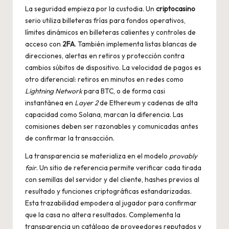
La seguridad empieza por la custodia. Un
criptocasino
serio utiliza billeteras frías para fondos operativos,
límites dinámicos en billeteras calientes y controles de
acceso con
2FA
. También implementa listas blancas de
direcciones, alertas en retiros y protección contra
cambios súbitos de dispositivo. La velocidad de pagos es
otro diferencial: retiros en minutos en redes como
Lightning Network
para BTC, o de forma casi
instantánea en
Layer 2
de Ethereum y cadenas de alta
capacidad como Solana, marcan la diferencia. Las
comisiones deben ser razonables y comunicadas antes
de confirmar la transacción.
La transparencia se materializa en el modelo
provably
fair
. Un sitio de referencia permite verificar cada tirada
con semillas del servidor y del cliente, hashes previos al
resultado y funciones criptográficas estandarizadas.
Esta trazabilidad empodera al jugador para confirmar
que la casa no altera resultados. Complementa la
transparencia un catálogo de proveedores reputados y