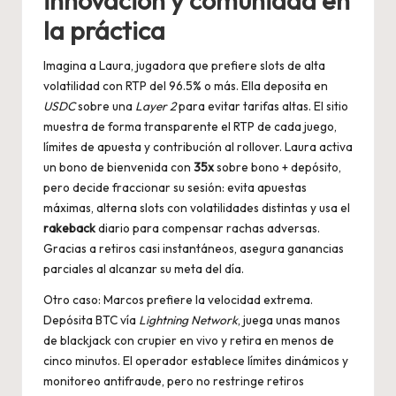
innovación y comunidad en
la práctica
Imagina a Laura, jugadora que prefiere slots de alta
volatilidad con RTP del 96.5% o más. Ella deposita en
USDC
sobre una
Layer 2
para evitar tarifas altas. El sitio
muestra de forma transparente el RTP de cada juego,
límites de apuesta y contribución al rollover. Laura activa
un bono de bienvenida con
35x
sobre bono + depósito,
pero decide fraccionar su sesión: evita apuestas
máximas, alterna slots con volatilidades distintas y usa el
rakeback
diario para compensar rachas adversas.
Gracias a retiros casi instantáneos, asegura ganancias
parciales al alcanzar su meta del día.
Otro caso: Marcos prefiere la velocidad extrema.
Depósita BTC vía
Lightning Network
, juega unas manos
de blackjack con crupier en vivo y retira en menos de
cinco minutos. El operador establece límites dinámicos y
monitoreo antifraude, pero no restringe retiros