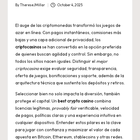
By
ThereseJMillar
October 4, 2025
Posted
by
El auge de las criptomonedas transformó los juegos de
azar en línea. Con pagos instantáneos, comisiones más
bajas y una capa adicional de privacidad, los
criptocasinos
se han convertido en la opción preferida
de quienes buscan agilidad y control. Sin embargo, no
todos los sitios nacen iguales. Distinguir el
mejor
criptocasino
exige evaluar seguridad, transparencia,
oferta de juegos, bonificaciones y soporte, además de la
arquitectura técnica que sustenta los depósitos y retiros.
Seleccionar bien no solo impacta la diversión, también
protege el capital. Un
best crypto casino
combina
licencias legítimas,
provably fair
verificable, velocidad
de pagos, políticas claras y una experiencia intuitiva en
cualquier dispositivo. Entender estos pilares es la clave
para jugar con confianza y maximizar el valor de cada
apuesta en Bitcoin, Ethereum, stablecoins y otras redes.