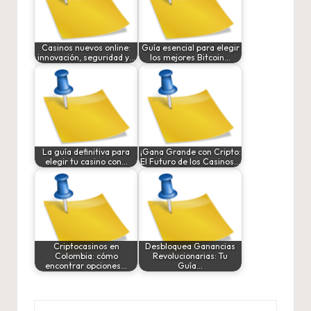
Casinos nuevos online:
Guía esencial para elegir
innovación, seguridad y…
los mejores Bitcoin…
La guía definitiva para
¡Gana Grande con Cripto:
elegir tu casino con…
El Futuro de los Casinos…
Criptocasinos en
Desbloquea Ganancias
Colombia: cómo
Revolucionarias: Tu
encontrar opciones…
Guía…