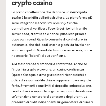
crypto casino
La prima caratteristica che definisce un
best crypto
casino
è la solidità dell’infrastruttura. Le piattaforme più
serie integrano meccanismi
provably fair
che
permettono di verificare l’equità dei risultati tramite
server seed, client seed e nonce, pubblicati prima e
dopo ogni round. Questo consente di controllare, in
autonomia, che slot, dadi, crash e giochi da tavolo non
siano manipolati. Quando la trasparenza è reale, non è
necessario “fidarsi”: si può verificare.
Alla trasparenza si affianca la conformità. Anche se
l’industria crypto è giovane, un
casino con licenza
(spesso Curaçao o altre giurisdizioni riconosciute) e
policy di responsabilità chiare rappresenta un segnale
forte. Strumenti come limiti di deposito, autoesclusione,
reality check e supporto al gioco responsabile indicano
un’attenzione concreta al benessere degli utenti. La
presenza di audit indipendenti sul generatore di numeri