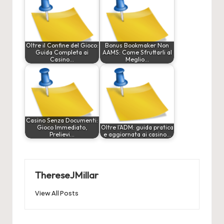
Oltre il Confine del Gioco:
Bonus Bookmaker Non
Guida Completa ai
AAMS: Come Sfruttarli al
Casino…
Meglio…
Casino Senza Documenti:
Gioco Immediato,
Oltre l’ADM: guida pratica
Prelievi…
e aggiornata ai casino…
ThereseJMillar
View All Posts