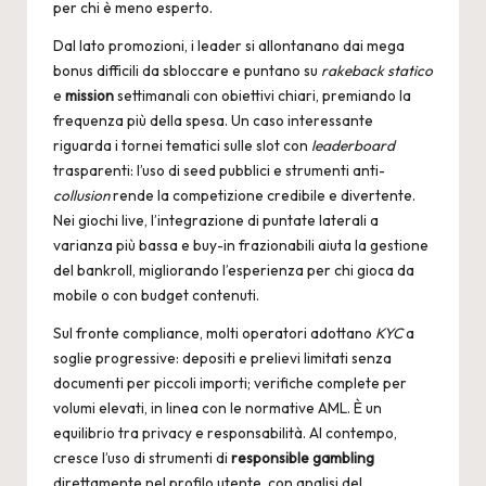
per chi è meno esperto.
Dal lato promozioni, i leader si allontanano dai mega
bonus difficili da sbloccare e puntano su
rakeback statico
e
mission
settimanali con obiettivi chiari, premiando la
frequenza più della spesa. Un caso interessante
riguarda i tornei tematici sulle slot con
leaderboard
trasparenti: l’uso di seed pubblici e strumenti anti-
collusion
rende la competizione credibile e divertente.
Nei giochi live, l’integrazione di puntate laterali a
varianza più bassa e buy-in frazionabili aiuta la gestione
del bankroll, migliorando l’esperienza per chi gioca da
mobile o con budget contenuti.
Sul fronte compliance, molti operatori adottano
KYC
a
soglie progressive: depositi e prelievi limitati senza
documenti per piccoli importi; verifiche complete per
volumi elevati, in linea con le normative AML. È un
equilibrio tra privacy e responsabilità. Al contempo,
cresce l’uso di strumenti di
responsible gambling
direttamente nel profilo utente, con analisi del