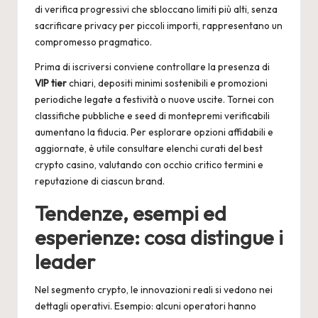
di verifica progressivi che sbloccano limiti più alti, senza
sacrificare privacy per piccoli importi, rappresentano un
compromesso pragmatico.
Prima di iscriversi conviene controllare la presenza di
VIP tier
chiari, depositi minimi sostenibili e promozioni
periodiche legate a festività o nuove uscite. Tornei con
classifiche pubbliche e seed di montepremi verificabili
aumentano la fiducia. Per esplorare opzioni affidabili e
aggiornate, è utile consultare elenchi curati del
best
crypto casino
, valutando con occhio critico termini e
reputazione di ciascun brand.
Tendenze, esempi ed
esperienze: cosa distingue i
leader
Nel segmento crypto, le innovazioni reali si vedono nei
dettagli operativi. Esempio: alcuni operatori hanno