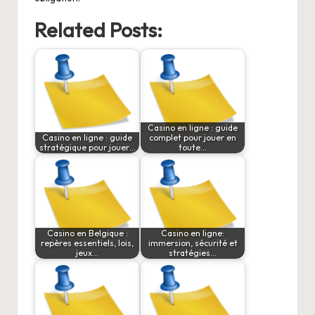
Related Posts:
Casino en ligne : guide
Casino en ligne : guide
complet pour jouer en
stratégique pour jouer…
toute…
Casino en Belgique :
Casino en ligne:
repères essentiels, lois,
immersion, sécurité et
jeux…
stratégies…