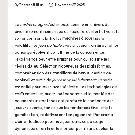
By
ThereseJMillar
November 27, 2025
Posted
by
Le
casino en ligne
s’est imposé comme un univers de
divertissement numérique où rapidité, confort et variété
se rencontrent. Entre les
machines à sous
haute
volatilité, les
jeux de table
avec croupiers en direct et les
bonus qui évoluent au rythme de la concurrence,
l’expérience peut être brillante pour qui sait lire les
règles du jeu. Sélection rigoureuse des plateformes,
compréhension des
conditions de bonus
, gestion de
bankroll et outils de
jeu responsable
forment un socle
essentiel pour jouer avec sérénité. Les technologies de
chiffrement, les audits indépendants et la montée des
paiements instantanés ont renforcé la confiance des
joueurs avertis, tandis que les tendances (live, crypto,
gamification) redéfinissent l’engagement. Panorama
clair et tactique pour naviguer dans ce paysage
dynamique et en tirer le meilleur parti, sans oublier la