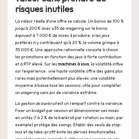
risques inutiles
La valeur réelle d’une offre se calcule. Un bonus de 100 %
jusqu’à 200 € avec x35 de wagering sur le bonus
équivaut à 7 000 € de mises à produire; si les jeux
préférés n’y contribuent qu’à 20 %, le volume grimpe à
35 000 €. Une approche rationnelle consiste à choisir
les promotions en fonction des jeux à forte contribution
et à RTP élevé. Sur les
machines à sous
, la volatilité influe
sur l’expérience : une haute volatilité offre des gains plus
rares mais potentiellement plus élevés; une volatilité
moyenne à basse lisse les sessions, utile pour compléter
un wagering sans pic de variance extrême.
La
gestion de bankroll
est un rempart contre la variance.
Fixer un budget par session et dimensionner ses mises
en unités (1 à 2 % de la bankroll par rotation ou main, par
exemple) protège des swings. Etablir des seuils de stop-
loss et de take-profit évite les dérives émotionnelles;