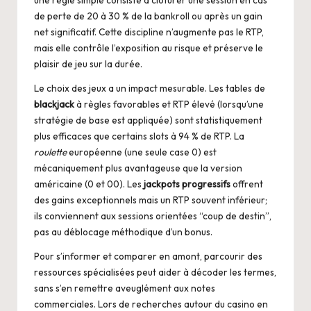
une règle simple consiste à clôturer une session en cas
de perte de 20 à 30 % de la bankroll ou après un gain
net significatif. Cette discipline n’augmente pas le RTP,
mais elle contrôle l’exposition au risque et préserve le
plaisir de jeu sur la durée.
Le choix des jeux a un impact mesurable. Les tables de
blackjack
à règles favorables et RTP élevé (lorsqu’une
stratégie de base est appliquée) sont statistiquement
plus efficaces que certains slots à 94 % de RTP. La
roulette
européenne (une seule case 0) est
mécaniquement plus avantageuse que la version
américaine (0 et 00). Les
jackpots progressifs
offrent
des gains exceptionnels mais un RTP souvent inférieur;
ils conviennent aux sessions orientées “coup de destin”,
pas au déblocage méthodique d’un bonus.
Pour s’informer et comparer en amont, parcourir des
ressources spécialisées peut aider à décoder les termes,
sans s’en remettre aveuglément aux notes
commerciales. Lors de recherches autour du
casino en