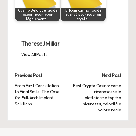
Casino Belgique: guide
Bitcoin casino : guide
expert pour jouer
avancé pour jouer en
légalement,…
crypto…
ThereseJMillar
View All Posts
Post
Previous Post
Next Post
navigation
From First Consultation
Best Crypto Casino: come
to Final Smile: The Case
riconoscere le
for Full-Arch Implant
piattaforme top tra
Solutions
sicurezza, velocità e
valore reale