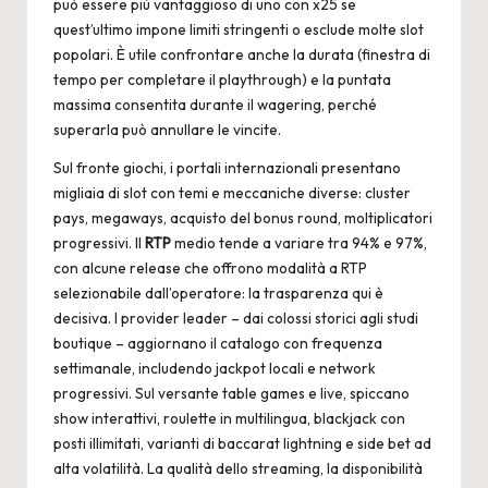
può essere più vantaggioso di uno con x25 se
quest’ultimo impone limiti stringenti o esclude molte slot
popolari. È utile confrontare anche la durata (finestra di
tempo per completare il playthrough) e la puntata
massima consentita durante il wagering, perché
superarla può annullare le vincite.
Sul fronte giochi, i portali internazionali presentano
migliaia di slot con temi e meccaniche diverse: cluster
pays, megaways, acquisto del bonus round, moltiplicatori
progressivi. Il
RTP
medio tende a variare tra 94% e 97%,
con alcune release che offrono modalità a RTP
selezionabile dall’operatore: la trasparenza qui è
decisiva. I provider leader – dai colossi storici agli studi
boutique – aggiornano il catalogo con frequenza
settimanale, includendo jackpot locali e network
progressivi. Sul versante table games e live, spiccano
show interattivi, roulette in multilingua, blackjack con
posti illimitati, varianti di baccarat lightning e side bet ad
alta volatilità. La qualità dello streaming, la disponibilità