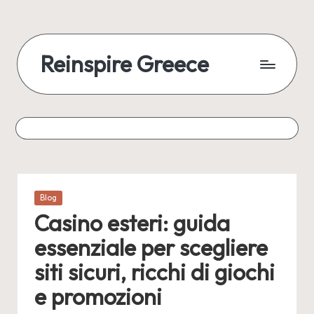
Reinspire Greece
Posted
Blog
in
Casino esteri: guida
essenziale per scegliere
siti sicuri, ricchi di giochi
e promozioni