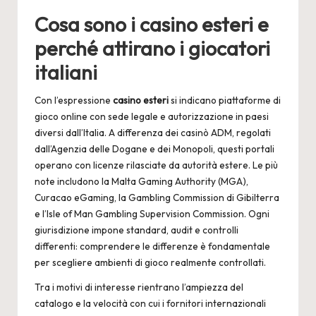
Cosa sono i casino esteri e
perché attirano i giocatori
italiani
Con l’espressione
casino esteri
si indicano piattaforme di
gioco online con sede legale e autorizzazione in paesi
diversi dall’Italia. A differenza dei casinò ADM, regolati
dall’Agenzia delle Dogane e dei Monopoli, questi portali
operano con licenze rilasciate da autorità estere. Le più
note includono la Malta Gaming Authority (MGA),
Curacao eGaming, la Gambling Commission di Gibilterra
e l’Isle of Man Gambling Supervision Commission. Ogni
giurisdizione impone standard, audit e controlli
differenti: comprendere le differenze è fondamentale
per scegliere ambienti di gioco realmente controllati.
Tra i motivi di interesse rientrano l’ampiezza del
catalogo e la velocità con cui i fornitori internazionali