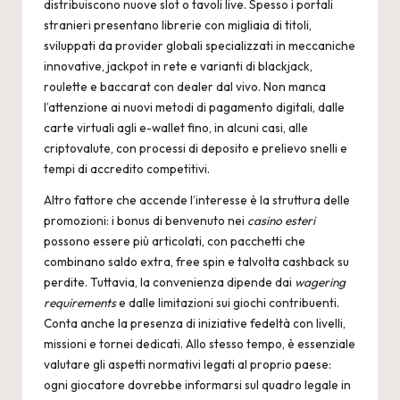
distribuiscono nuove slot o tavoli live. Spesso i portali
stranieri presentano librerie con migliaia di titoli,
sviluppati da provider globali specializzati in meccaniche
innovative, jackpot in rete e varianti di blackjack,
roulette e baccarat con dealer dal vivo. Non manca
l’attenzione ai nuovi metodi di pagamento digitali, dalle
carte virtuali agli e-wallet fino, in alcuni casi, alle
criptovalute, con processi di deposito e prelievo snelli e
tempi di accredito competitivi.
Altro fattore che accende l’interesse è la struttura delle
promozioni: i bonus di benvenuto nei
casino esteri
possono essere più articolati, con pacchetti che
combinano saldo extra, free spin e talvolta cashback su
perdite. Tuttavia, la convenienza dipende dai
wagering
requirements
e dalle limitazioni sui giochi contribuenti.
Conta anche la presenza di iniziative fedeltà con livelli,
missioni e tornei dedicati. Allo stesso tempo, è essenziale
valutare gli aspetti normativi legati al proprio paese:
ogni giocatore dovrebbe informarsi sul quadro legale in