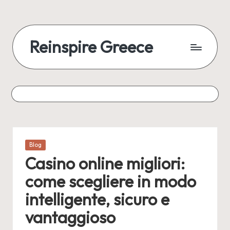
Reinspire Greece
Posted
Blog
in
Casino online migliori:
come scegliere in modo
intelligente, sicuro e
vantaggioso