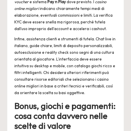
voucher
e sistema
Pay n Play
dove previsto. I
casino
online migliori
indicano chiaramente tempi medi di
elaborazione, eventuali commissioni e limiti. La verifica
KYC deve essere snella ma rigorosa, perché tutela
dall’uso improprio dell’account e accelera i cashout.
Infine, assistenza clienti e strumenti di tutela. Chat live in
italiano, guide chiare, limiti di deposito personalizzabili,
autoesclusione e reality check sono segni di una cultura
orientata al giocatore. L’interfaccia deve essere
intuitiva su desktop e mobile, con catalogo giochi ricco e
filtri intelligenti. Chi desidera ulteriori riferimenti può
consultare risorse editoriali che selezionano i
casino
online migliori
in base a criteri tecnici e verificabili, così
da orientare la scelta su basi oggettive.
Bonus, giochi e pagamenti:
cosa conta davvero nelle
scelte di valore