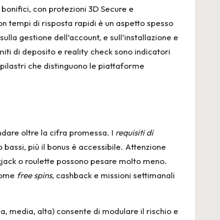
 bonifici, con protezioni 3D Secure e
con tempi di risposta rapidi è un aspetto spesso
ulla gestione dell’account, e sull’installazione e
miti di deposito e reality check sono indicatori
 pilastri che distinguono le piattaforme
dare oltre la cifra promessa. I
requisiti di
bassi, più il bonus è accessibile. Attenzione
ckjack o roulette possono pesare molto meno.
 come
free spins
, cashback e missioni settimanali
a, media, alta) consente di modulare il rischio e