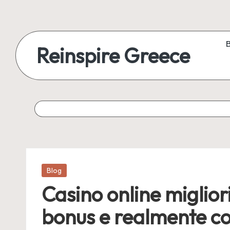
Reinspire Greece
Posted
Blog
in
Casino online miglior
bonus e realmente co