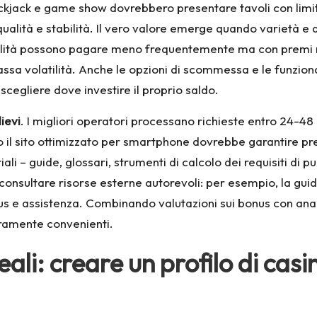
 blackjack e game show dovrebbero presentare tavoli con limi
qualità e stabilità. Il vero valore emerge quando varietà e 
atilità possono pagare meno frequentemente ma con premi m
sa volatilità. Anche le opzioni di scommessa e le funzion
scegliere dove investire il proprio saldo.
lievi
. I migliori operatori processano richieste entro 24-48 
 il sito ottimizzato per smartphone dovrebbe garantire pres
oriali – guide, glossari, strumenti di calcolo dei requisiti d
consultare risorse esterne autorevoli: per esempio, la gui
s e assistenza. Combinando valutazioni sui bonus con anali
eramente convenienti.
li: creare un profilo di casin