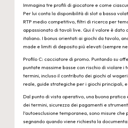
Immagina tre profili di giocatore e come ciascun
Per lui conta la disponibilità di slot a bassa vol
RTP medio competitivo, filtri di ricerca per temat
appassionato di tavoli live. Qui il valore è dato 
italiano. I bonus orientati ai giochi da tavolo, 
made e limiti di deposito più elevati (sempre ne
Profilo C: cacciatore di promo. Puntando su off
puntate massime basse con rischio di violare i t
termini, incluso il contributo dei giochi al wageri
reale, guide strategiche per i giochi principali, 
Dal punto di vista operativo, una buona pratica è
dei termini, sicurezza dei pagamenti e strument
l’autoesclusione temporanea, sono misure che pre
segnando quando viene richiesta la documentazio