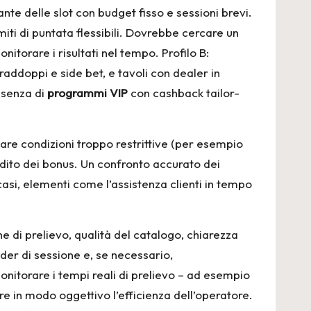
ante delle slot con budget fisso e sessioni brevi.
ti di puntata flessibili. Dovrebbe cercare un
nitorare i risultati nel tempo. Profilo B:
 raddoppi e side bet, e tavoli con dealer in
resenza di
programmi VIP
con cashback tailor-
tare condizioni troppo restrittive (per esempio
edito dei bonus. Un confronto accurato dei
i casi, elementi come l’assistenza clienti in tempo
e di prelievo, qualità del catalogo, chiarezza
inder di sessione e, se necessario,
onitorare i tempi reali di prelievo – ad esempio
 in modo oggettivo l’efficienza dell’operatore.