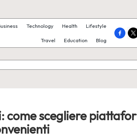
Business
Technology
Health
Lifestyle
faceboo
twi
Travel
Education
Blog
i: come scegliere piattafor
nvenienti