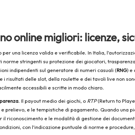
o online migliori: licenze, s
o per una licenza valida e verificabile. In Italia, l’autorizz
ti norme stringenti su protezione dei giocatori, trasparenz
azioni indipendenti sul generatore di numeri casuali (
RNG
) e
 i risultati delle slot, della roulette e dei tavoli live non so
acilmente accessibili e scritte in modo chiaro.
sparenza
. Il payout medio dei giochi, o
RTP
(Return to Playe
sito e prelievo, e le tempistiche di pagamento. Quando una 
il riconoscimento e le modalità di gestione dei documenti,
condizioni, con l’indicazione puntuale di norme e procedure