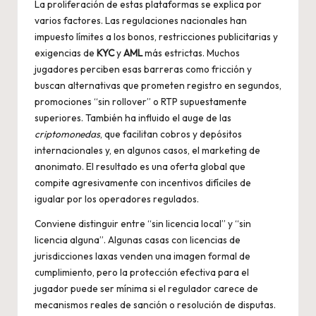
La proliferación de estas plataformas se explica por
varios factores. Las regulaciones nacionales han
impuesto límites a los bonos, restricciones publicitarias y
exigencias de
KYC
y
AML
más estrictas. Muchos
jugadores perciben esas barreras como fricción y
buscan alternativas que prometen registro en segundos,
promociones “sin rollover” o RTP supuestamente
superiores. También ha influido el auge de las
criptomonedas
, que facilitan cobros y depósitos
internacionales y, en algunos casos, el marketing de
anonimato. El resultado es una oferta global que
compite agresivamente con incentivos difíciles de
igualar por los operadores regulados.
Conviene distinguir entre “sin licencia local” y “sin
licencia alguna”. Algunas casas con licencias de
jurisdicciones laxas venden una imagen formal de
cumplimiento, pero la protección efectiva para el
jugador puede ser mínima si el regulador carece de
mecanismos reales de sanción o resolución de disputas.