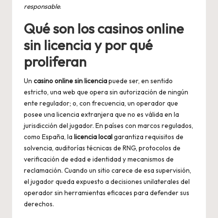
responsable
.
Qué son los casinos online
sin licencia y por qué
proliferan
Un
casino online sin licencia
puede ser, en sentido
estricto, una web que opera sin autorización de ningún
ente regulador; o, con frecuencia, un operador que
posee una licencia extranjera que no es válida en la
jurisdicción del jugador. En países con marcos regulados,
como España, la
licencia local
garantiza requisitos de
solvencia, auditorías técnicas de RNG, protocolos de
verificación de edad e identidad y mecanismos de
reclamación. Cuando un sitio carece de esa supervisión,
el jugador queda expuesto a decisiones unilaterales del
operador sin herramientas eficaces para defender sus
derechos.