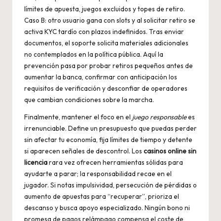
límites de apuesta, juegos excluidos y topes de retiro.
Caso B: otro usuario gana con slots y al solicitar retiro se
activa KYC tardío con plazos indefinidos. Tras enviar
documentos, el soporte solicita materiales adicionales
no contemplados en la política pública. Aquí la
prevención pasa por probar retiros pequeños antes de
aumentar la banca, confirmar con anticipación los
requisitos de verificación y desconfiar de operadores
que cambian condiciones sobre la marcha.
Finalmente, mantener el foco en el
juego responsable
es
irrenunciable. Define un presupuesto que puedas perder
sin afectar tu economía, fija límites de tiempo y detente
si aparecen señales de descontrol. Los
casinos online sin
licencia
rara vez ofrecen herramientas sólidas para
ayudarte a parar; la responsabilidad recae en el
jugador. Si notas impulsividad, persecución de pérdidas o
aumento de apuestas para “recuperar”, prioriza el
descanso y busca apoyo especializado. Ningún bono ni
promesa de pagos relámpago compensa el coste de