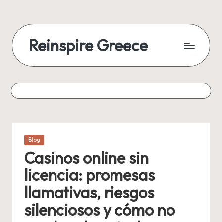
Reinspire Greece
Posted
Blog
in
Casinos online sin
licencia: promesas
llamativas, riesgos
silenciosos y cómo no