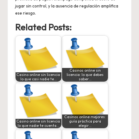
jugar sin control, y la ausencia de regulación amplifica
ese riesgo.
Related Posts:
Casinos online sin
Casino online sin licencia:
licencia: lo que debes
lo que casi nadie te…
saber…
Casinos online mejores:
Casino online sin licencia:
guía práctica para
lo que nadie te cuenta…
elegir…