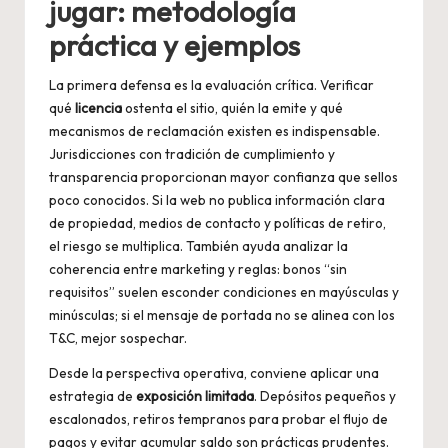
jugar: metodología
práctica y ejemplos
La primera defensa es la evaluación crítica. Verificar
qué
licencia
ostenta el sitio, quién la emite y qué
mecanismos de reclamación existen es indispensable.
Jurisdicciones con tradición de cumplimiento y
transparencia proporcionan mayor confianza que sellos
poco conocidos. Si la web no publica información clara
de propiedad, medios de contacto y políticas de retiro,
el riesgo se multiplica. También ayuda analizar la
coherencia entre marketing y reglas: bonos “sin
requisitos” suelen esconder condiciones en mayúsculas y
minúsculas; si el mensaje de portada no se alinea con los
T&C, mejor sospechar.
Desde la perspectiva operativa, conviene aplicar una
estrategia de
exposición limitada
. Depósitos pequeños y
escalonados, retiros tempranos para probar el flujo de
pagos y evitar acumular saldo son prácticas prudentes.