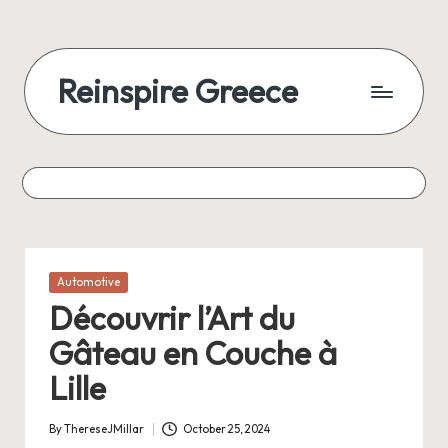
Reinspire Greece
Posted
Automotive
in
Découvrir l’Art du
Gâteau en Couche à
Lille
By
ThereseJMillar
October 25, 2024
Posted