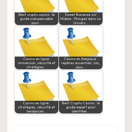
Best crypto casino : le
Sweet Bonanza sur
guide indispensable
Mobile : Plongez dans un
pour…
Univers…
Casino en ligne:
Casino en Belgique :
immersion, sécurité et
repères essentiels, lois,
stratégies…
jeux…
Casino en ligne :
Best Crypto Casino : le
stratégies, sécurité et
guide expert pour
tendances…
identifier…