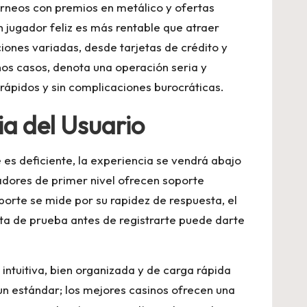
orneos con premios en metálico y ofertas
 jugador feliz es más rentable que atraer
iones variadas, desde tarjetas de crédito y
nos casos, denota una operación seria y
 rápidos y sin complicaciones burocráticas.
ia del Usuario
e es deficiente, la experiencia se vendrá abajo
adores de primer nivel ofrecen soporte
oporte se mide por su rapidez de respuesta, el
lta de prueba antes de registrarte puede darte
 intuitiva, bien organizada y de carga rápida
 un estándar; los mejores casinos ofrecen una