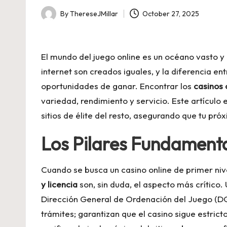
By
ThereseJMillar
October 27, 2025
Posted
by
El mundo del juego online es un océano vasto y
internet son creados iguales, y la diferencia 
oportunidades de ganar. Encontrar los
casinos 
variedad, rendimiento y servicio. Este artículo
sitios de élite del resto, asegurando que tu p
Los Pilares Fundamental
Cuando se busca un casino online de primer niv
y licencia
son, sin duda, el aspecto más crítico.
Dirección General de Ordenación del Juego (DG
trámites; garantizan que el casino sigue estrict