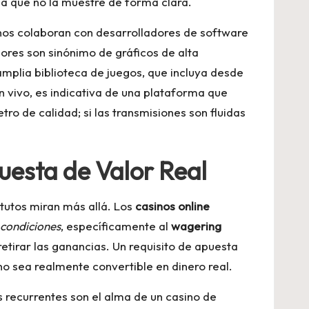
rma que no la muestre de forma clara.
inos colaboran con desarrolladores de software
ores son sinónimo de gráficos de alta
amplia biblioteca de juegos, que incluya desde
 vivo, es indicativa de una plataforma que
tro de calidad; si las transmisiones son fluidas
uesta de Valor Real
stutos miran más allá. Los
casinos online
 condiciones
, específicamente al
wagering
etirar las ganancias. Un requisito de apuesta
no sea realmente convertible en dinero real.
s recurrentes son el alma de un casino de