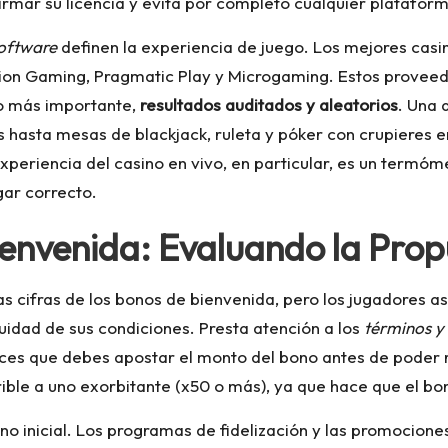
nfirmar su licencia y evita por completo cualquier platafo
software
definen la experiencia de juego. Los mejores cas
tion Gaming, Pragmatic Play y Microgaming. Estos proveed
lo más importante,
resultados auditados y aleatorios
. Una 
hasta mesas de blackjack, ruleta y póker con crupieres en
experiencia del casino en vivo, en particular, es un termóme
gar correcto.
ienvenida: Evaluando la Prop
s cifras de los bonos de bienvenida, pero los jugadores a
uidad de sus condiciones. Presta atención a los
términos y
eces que debes apostar el monto del bono antes de poder r
ible a uno exorbitante (x50 o más), ya que hace que el bo
no inicial. Los programas de fidelización y las promocione