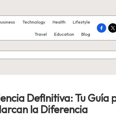
Business
Technology
Health
Lifestyle
faceboo
twi
Travel
Education
Blog
encia Definitiva: Tu Guía 
arcan la Diferencia