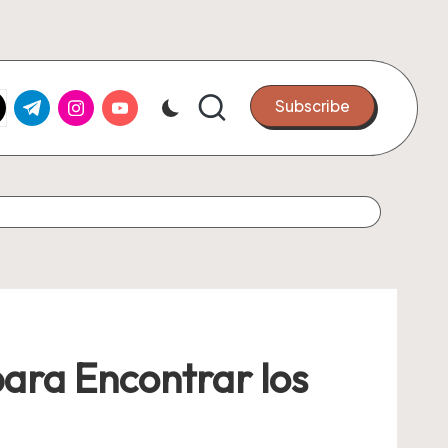
k.com
tter.com
t.me
instagram.com
youtube.com
Subscribe
para Encontrar los