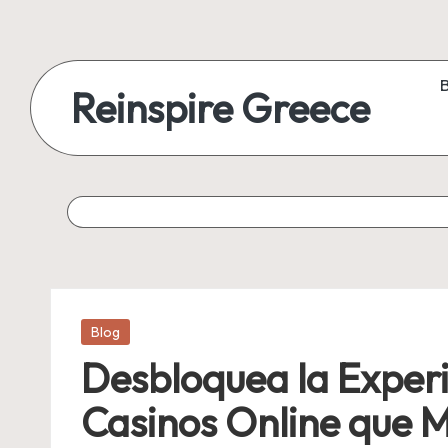
Reinspire Greece
Posted
Blog
in
Desbloquea la Experi
Casinos Online que M