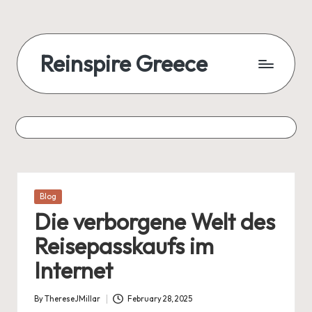
Reinspire Greece
Posted
Blog
in
Die verborgene Welt des
Reisepasskaufs im
Internet
By
ThereseJMillar
February 28, 2025
Posted