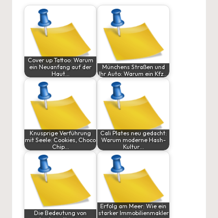
Cover up Tattoo: Warum
ein Neuanfang auf der
Münchens Straßen und
Haut…
Ihr Auto: Warum ein Kfz…
Knusprige Verführung
Cali Plates neu gedacht:
mit Seele: Cookies, Choco
Warum moderne Hash-
Chip…
Kultur…
Erfolg am Meer: Wie ein
Die Bedeutung von
starker Immobilienmakler