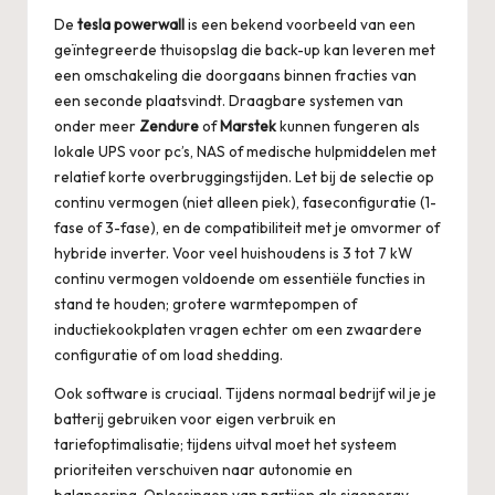
De
tesla powerwall
is een bekend voorbeeld van een
geïntegreerde thuisopslag die back-up kan leveren met
een omschakeling die doorgaans binnen fracties van
een seconde plaatsvindt. Draagbare systemen van
onder meer
Zendure
of
Marstek
kunnen fungeren als
lokale UPS voor pc’s, NAS of medische hulpmiddelen met
relatief korte overbruggingstijden. Let bij de selectie op
continu vermogen (niet alleen piek), faseconfiguratie (1-
fase of 3-fase), en de compatibiliteit met je omvormer of
hybride inverter. Voor veel huishoudens is 3 tot 7 kW
continu vermogen voldoende om essentiële functies in
stand te houden; grotere warmtepompen of
inductiekookplaten vragen echter om een zwaardere
configuratie of om load shedding.
Ook software is cruciaal. Tijdens normaal bedrijf wil je je
batterij gebruiken voor eigen verbruik en
tariefoptimalisatie; tijdens uitval moet het systeem
prioriteiten verschuiven naar autonomie en