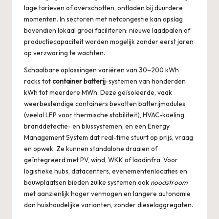
lage tarieven of overschotten, ontladen bij duurdere
momenten. In sectoren met netcongestie kan opslag
bovendien lokaal groei faciliteren: nieuwe laadpalen of
productiecapaciteit worden mogelijk zonder eerst jaren
op verzwaring te wachten.
Schaalbare oplossingen variëren van 30–200 kWh
racks tot
container batterij
-systemen van honderden
kWh tot meerdere MWh. Deze geïsoleerde, vaak
weerbestendige containers bevatten batterijmodules
(veelal LFP voor thermische stabiliteit), HVAC-koeling,
branddetectie- en blussystemen, en een Energy
Management System dat real-time stuurt op prijs, vraag
en opwek. Ze kunnen standalone draaien of
geïntegreerd met PV, wind, WKK of laadinfra. Voor
logistieke hubs, datacenters, evenementenlocaties en
bouwplaatsen bieden zulke systemen ook
noodstroom
met aanzienlijk hoger vermogen en langere autonomie
dan huishoudelijke varianten, zonder dieselaggregaten.