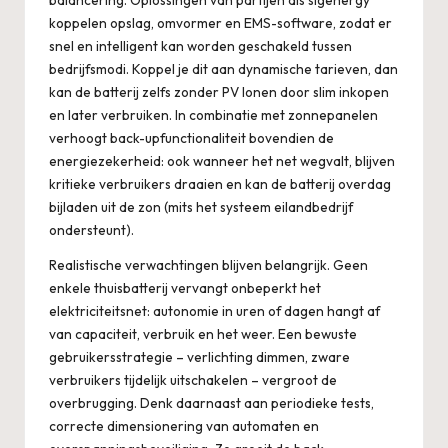
balancering. Oplossingen van partijen als
sigenergy
koppelen opslag, omvormer en EMS-software, zodat er
snel en intelligent kan worden geschakeld tussen
bedrijfsmodi. Koppel je dit aan dynamische tarieven, dan
kan de batterij zelfs zonder PV lonen door slim inkopen
en later verbruiken. In combinatie met zonnepanelen
verhoogt back-upfunctionaliteit bovendien de
energiezekerheid: ook wanneer het net wegvalt, blijven
kritieke verbruikers draaien en kan de batterij overdag
bijladen uit de zon (mits het systeem eilandbedrijf
ondersteunt).
Realistische verwachtingen blijven belangrijk. Geen
enkele thuisbatterij vervangt onbeperkt het
elektriciteitsnet: autonomie in uren of dagen hangt af
van capaciteit, verbruik en het weer. Een bewuste
gebruikersstrategie – verlichting dimmen, zware
verbruikers tijdelijk uitschakelen – vergroot de
overbrugging. Denk daarnaast aan periodieke tests,
correcte dimensionering van automaten en