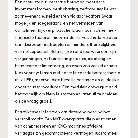
Een robuuste businesscase bouwt op meerdere
inkomstenstromen: peak shaving, zelfconsumptie van
zonne-energie, netdiensten via aggregators (waar
mogelijk en toegestaan), en het vermijden van
curtailment bij overproductie. Daarnaast spelen niet-
financiële factoren mee: minder uitvalschade, voldoen
aan duurzaamheidsdoelen en minder afhankelijkheid
van netcapaciteit. Belangrijke randvoorwaarden zijn
vergunningen, netaansluitingsstudies, plaatsing en
brandcompartimentering, en eisen van verzekeraars.
Kies voor systemen met gecertificeerde batterijchemie
(bijv. LFP), meervoudige beveiligingslagen en duidelijke
onderhoudsprocedures. Een modulair ontwerp maakt
het mogelijk om klein te starten en later uit te breiden
als de vraag groeit.
Praktijkcases laten zien dat detailengineering het
verschil maakt. Een MKB-werkplaats die piekstromen
van compressoren en CNC-machines afvlakte,
verlaagde z’n gecontracteerd vermogen substantieel