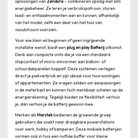
oplossingen van
Zendure
– combineren opslag met slim
energiebeheer. Ze leren je verbruikspatroon, sturen
laad- en ontlaadmomenten aan en kunnen, afhankelijk
van het model, zelfs een deel van het huis van
noodstroom
voorzien.
Voor wie klein wil beginnen of geen ingrijpende
installatie wenst, biedt een
plug en play Batterij
uitkomst.
Denk aan compacte units die je via een standaard
stopcontact of micro-omvormer aan balkon- of
schuurdakpanelen koppelt. Deze systemen verlagen
direct je piekverbruik en zijn ideaal voor huurwoningen
of appartementen. Ze vragen zelden om aanpassingen
in de meterkast en kunnen toch merkbaar schelen op de
energierekening. Tegelijk bieden ze flexibiliteit: verhuis
je, dan verhuis je de batterij gewoon mee.
Merken als
Marstek
bedienen de groeiende groep
gebruikers die zoekt naar draagbare powerstations
voor werk, hobby of kamperen. Deze mobiele batterijen
vormen ook in huis een nuttige buffer voor kleine