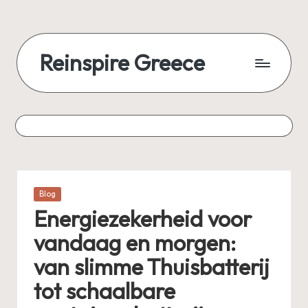
Skip
to
Reinspire Greece
content
A
mosaic
of
topics,
from
history
to
Posted
Blog
today
in
Energiezekerheid voor
vandaag en morgen:
van slimme Thuisbatterij
tot schaalbare