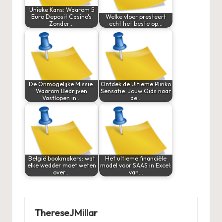
Unieke Kans: Waarom 5
Euro Deposit Casino's
Welke vloer presteert
Zonder…
echt het beste op…
De Onmogelijke Missie:
Ontdek de Ultieme Plinko
Waarom Bedrijven
Sensatie: Jouw Gids naar
Vastlopen in…
de…
België bookmakers: wat
Het ultieme financiële
elke wedder moet weten
model voor SAAS in Excel:
over…
van…
ThereseJMillar