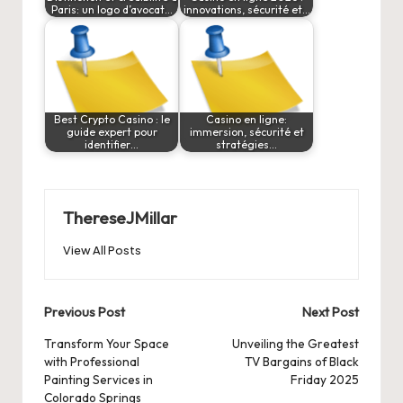
Paris: un logo d’avocat…
innovations, sécurité et…
Best Crypto Casino : le
Casino en ligne:
guide expert pour
immersion, sécurité et
identifier…
stratégies…
ThereseJMillar
View All Posts
Post
Previous Post
Next Post
navigation
Transform Your Space
Unveiling the Greatest
with Professional
TV Bargains of Black
Painting Services in
Friday 2025
Colorado Springs