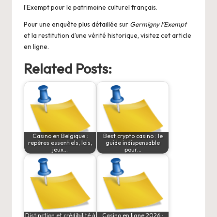
l’Exempt pour le patrimoine culturel français.
Pour une enquête plus détaillée sur
Germigny l’Exempt
et la restitution d’une vérité historique, visitez cet
article
en ligne
.
Related Posts:
Casino en Belgique :
Best crypto casino : le
repères essentiels, lois,
guide indispensable
jeux…
pour…
Distinction et crédibilité à
Casino en ligne 2026 :