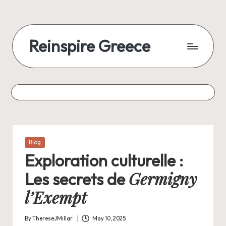
Reinspire Greece
Posted
Blog
in
Exploration culturelle :
Germigny
Les secrets de
l’Exempt
By
ThereseJMillar
May 10, 2025
Posted