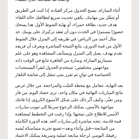
أثناء المباراة، يصبح الجدول مركز القيادة. إذا كنت في الطريق
أو تتنقّل بين مهامك، يكفي تحديث سريع لتطالعك حالة اللقاء:
هدف جديد، بطاقة حمراء، أو نهاية الشوط الأول. هذا يمنحك
حضورًا مستمرًا في الحدث دون أن تفقد تركيزك على يومك. خذ
مثال أحمد من الرياض: في طريقه إلى المنزل خلال الشوط
الأول من قمة الدوري، يتابع النتيجة المباشرة ويعرف أن فريقه
تقدم بهدف. يصل إلى المنزل ويستأنف المشاهدة وهو على علم
بسيناريو المباراة. وسارة من القاهرة تتابع في الوقت ذاته
مواجهتين مختلفتين؛ تستخدم الجدول لتقرأ المستجدات
الحساسة في ثوانٍ ثم تقرر متى تنتقل إلى شاشة التلفاز.
بعد النهاية، تتعامل مع محطة التثبّت والمراجعة. من خلال عرض
نتائج المباريات النهائية في مكان واحد، ترى حصاد اليوم: من فاز
ومن تعثّر، وكيف أثّر ذلك على شكل الأسبوع الكروي. إذا فاتتك
مواجهة بالأمس، يمكنك الرجوع سريعًا إلى تبويب
مباريات
الأمس
للاطلاع على نتيجتها؛ وإذا رغبت في التخطيط لمشاهدة
قمة قادمة، تتجه مباشرة إلى
مباريات الغد
. هذه الدورة الكاملة
من المتابعة—قبل وأثناء وبعد—تصنع تجربة متماسكة تُشبه
رفيقك اليومي. لرحلة متابعة عملية وسريعة يمكنك الاعتماد