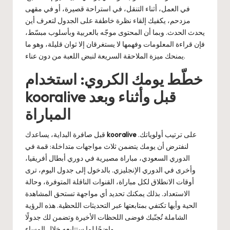
في العمل، أثناء التنقل، في استراحة قصيرة، أو في مقهى
مزدحم، يكفيك إلقاء نظرة خاطفة على الجدول لتعرف أين
يحدث الحدث. وبما أن المحتوى موجّه بالعربية وبأسلوب مبسّط،
فإن قراءة المعلومات وفهمها لا يستغرقان إلا ثوان قليلة، وهو ما
يمنحك ميزة الملاحقة السريعة لنبض اللعبة من دون عناء.
خطّط يومك الكروي: استخدام
kooralive قبل وأثناء وبعد
المباراة
على ترتيب أولوياتك.
kooralive
قبل صافرة البداية، يساعدك
لنفترض أن يومك يتضمن ثلاث مواجهات متداخلة: قمة في
الدوري السعودي، مباراة مصيرية في دوري أبطال أفريقيا،
وأخرى في الدوري الإنجليزي. بالدخول إلى جدول اليوم، ترى
أوقات الانطلاق لكل مباراة، القنوات الناقلة المتوفرة، وحالة
الاستعداد. بذلك يمكنك تحديد أي مواجهة تستحق المشاهدة
الحية وأيها تكتفي بمتابعتها عبر التحديثات اللحظية. هذه الرؤية
الشاملة تُجنّبك فوضى اللحظات الأخيرة وتضمن لك جدولًا
واضحًا لما ستتابعه خلال المساء.