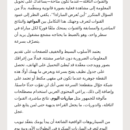
و
القنوات الناقلة
—عندما تكون متاحة—يساعدك على تحويل
المعلومة إلى مشاهدة فعلية بصورة قانونية ومنظّمة. بدلًا من
السؤال المتكرر “أين تُعرض المباراة؟”، يكفي النظر إلى عمود
القنوات لتعرف وجهتك. هذا التكامل بين
المواعيد
و
النتائج
المباشرة
و
المسابقة
و
القنوات
يمنحك ملفًا فوريًا لكل مباراة في
سطر واحد، وهو بالضبط ما يحتاجه مشجع مشغول يريد أن
يتصرّف بسرعة.
يعتمد الأسلوب البسيط والخفيف للصفحات على تقديم
المعلومات الضرورية دون عناصر مشتتة. فبدلًا من إغراقك
بصور وويدجت معقّدة قد تُبطئ التحميل على الهاتف، تحصل
على جدول نظيف يفتح بسرعة ويعرض ما يهمك أولًا. هذه
النقطة جوهرية عندما تكون في مقهى مكتظ أو تعتمد على
شبكة جوّال متقطعة؛ السرعة تعني أنك لن تفوّت حدثًا حاسمًا.
وإضافة إلى ذلك، يراعي المحتوى العربي استخدام مصطلحات
مألوفة للجمهور مثل
مباريات اليوم
،
نتائج مباشرة
،
القنوات
الناقلة
، و
الدوريات
، ما يجعل القراءة بديهية حتى لمن يتابع على
عجل.
من السيناريوهات الواقعية الشائعة أن يبدأ يومك بتفقّد تبويب
اليوم لتعرف المباريات المبكرة في البطولات الأوروبية يوم