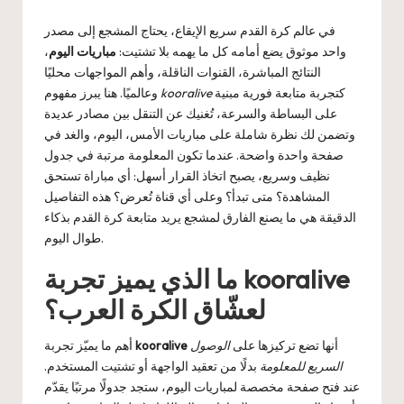
by
في عالم كرة القدم سريع الإيقاع، يحتاج المشجع إلى مصدر
واحد موثوق يضع أمامه كل ما يهمه بلا تشتيت:
مباريات اليوم
،
النتائج المباشرة، القنوات الناقلة، وأهم المواجهات محليًا
كتجربة متابعة فورية مبنية
kooralive
وعالميًا. هنا يبرز مفهوم
على البساطة والسرعة، تُغنيك عن التنقل بين مصادر عديدة
وتضمن لك نظرة شاملة على مباريات الأمس، اليوم، والغد في
صفحة واحدة واضحة. عندما تكون المعلومة مرتبة في جدول
نظيف وسريع، يصبح اتخاذ القرار أسهل: أي مباراة تستحق
المشاهدة؟ متى تبدأ؟ وعلى أي قناة تُعرض؟ هذه التفاصيل
الدقيقة هي ما يصنع الفارق لمشجع يريد متابعة كرة القدم بذكاء
طوال اليوم.
ما الذي يميز تجربة kooralive
لعشّاق الكرة العرب؟
أنها تضع تركيزها على
الوصول
kooralive
أهم ما يميّز تجربة
السريع للمعلومة
بدلًا من تعقيد الواجهة أو تشتيت المستخدم.
عند فتح صفحة مخصصة لمباريات اليوم، ستجد جدولًا مرتبًا يقدّم