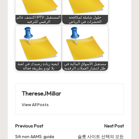
حلول شاملة لمكافحة
اكتشف عالم IPTV: المستقبل
الحشرات في الرياض
الرقمي للترفيه
مستقبل الأسواق المالية في
كيفية زيادة رصيدك في لعبة
ظل انتشار العملات الرقمية
يلا لودو بطريقة فعالة
ThereseJMillar
View All Posts
Post
Previous Post
Next Post
navigation
Siti non AAMS: guida
슬롯 사이트 선택의 모든