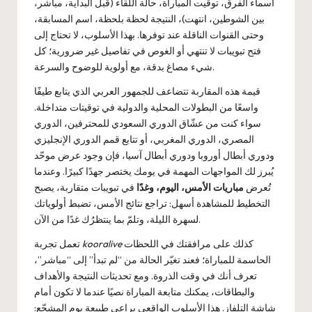
أسماء الفرق، توقيت المباراة، حالة اللقاء (قبل البداية، مباشر،
بين الشوطين، انتهت)، النتيجة لحظة بلحظة، اسم المسابقة،
وحتى القنوات الناقلة عند توفرها. بهذا الأسلوب، لا تحتاج إلى
فتح تبويبات لا تنتهي أو الغوص في تفاصيل غير ضرورية؛ كل
شيء مصاغ بدقة، مع أولوية للوضوح والسرعة.
قيمة هذه المقاربة تتضاعف للجمهور العربي الذي يتابع طيفًا
واسعًا من البطولات المحلية والدولية في توقيتات متداخلة.
سواء كنت من عشّاق الدوري السعودي للمحترفين، الدوري
المصري، الدوري المغربي، أو تتابع قمم الدوري الإنجليزي
ودوري أبطال أوروبا ودوري أبطال آسيا، فإن وجود عرض موحّد
يُبرز لك المواجهات المهمة في يومك يختصر جهدًا كبيرًا. وعندما
تُعرض
مباريات الأمس، اليوم، وغدًا
في تبويبات متقاربة، يصبح
التخطيط للمشاهدة أسهل: تراجع نتائج الأمس، تضبط أولوياتك
لسهرة الليلة، وتلمّ بما ينتظرُك غدًا من الآن.
كذلك على مرافقتك في اللحظات
kooralive
تعمل تجربة
الحاسمة للمباراة؛ فعند تغيّر الحالة من “لم تبدأ” إلى “مباشر”،
تعرف أنك في وقت الذروة. ومع تحديثات النتيجة والأهداف
والبطاقات، يمكنك متابعة المباراة نصيًا عندما لا تكون أمام
شاشة التلفاز. هذا الأسلوب الواقعي يراعي طبيعة يوم المشجّع: