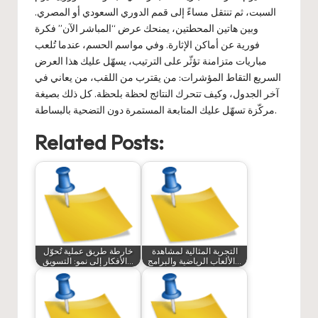
السبت، ثم تنتقل مساءً إلى قمم الدوري السعودي أو المصري.
وبين هاتين المحطتين، يمنحك عرض “المباشر الآن” فكرة
فورية عن أماكن الإثارة. وفي مواسم الحسم، عندما تُلعب
مباريات متزامنة تؤثّر على الترتيب، يسهّل عليك هذا العرض
السريع التقاط المؤشرات: من يقترب من اللقب، من يعاني في
آخر الجدول، وكيف تتحرك النتائج لحظة بلحظة. كل ذلك بصيغة
مركّزة تسهّل عليك المتابعة المستمرة دون التضحية بالبساطة.
Related Posts:
التجربة المثالية لمشاهدة
خارطة طريق عملية تُحوّل
الألعاب الرياضية والبرامج…
الأفكار إلى نمو: التسويق…