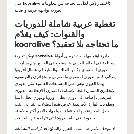
كاختصار ذكي لكل ما تحتاجه من معلومات
kooralive
على
فورية بواجهة عربية واضحة.
تغطية عربية شاملة للدوريات
والقنوات: كيف يقدّم
kooralive ما تحتاجه بلا تعقيد؟
دائرة اهتمامها بحيث ترضي أذواقًا
kooralive
توسّع تجربة
مختلفة في العالم العربي. فالمشجع في الخليج يهتم بمباريات
الدوري السعودي وكأس الملك، والمتابع في شمال أفريقيا
يترقّب قمم الدوري المصري والمغربي والجزائري والتونسي،
بينما العيون تبقى على المسابقات العالمية مثل الدوري
الإنجليزي الممتاز، الليغا الإسبانية، السيري آ الإيطالية، الدوري
الفرنسي، إضافة إلى دوري أبطال أوروبا ودوري أبطال آسيا
وبطولات القارة الأفريقية. عرض هذه البطولات جنبًا إلى جنب
يجعل المقارنة سهلة وانتقاء المواجهات الأهم أكثر سلاسة،
خصوصًا في أيام الذروة التي تتزاحم فيها المواعيد.
لا يتوقف الأمر عند أسماء الفرق والنتائج؛ فذكر
اسم المسابقة