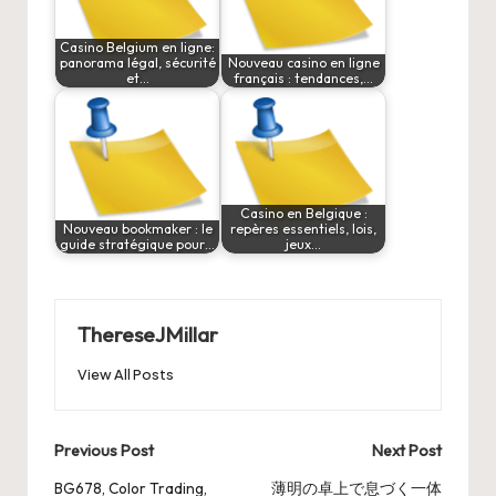
Casino Belgium en ligne:
panorama légal, sécurité
Nouveau casino en ligne
et…
français : tendances,…
Casino en Belgique :
Nouveau bookmaker : le
repères essentiels, lois,
guide stratégique pour…
jeux…
ThereseJMillar
View All Posts
Post
Previous Post
Next Post
navigation
BG678, Color Trading,
薄明の卓上で息づく一体