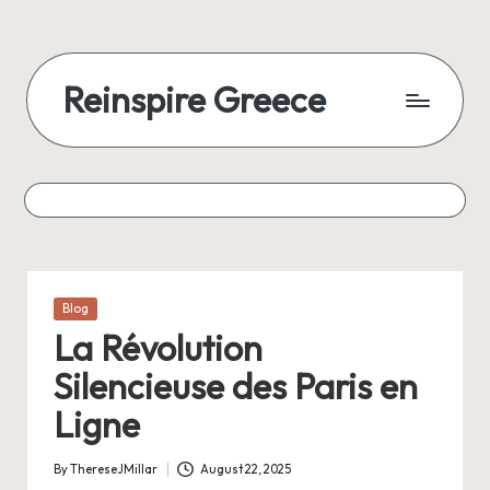
Reinspire Greece
Posted
Blog
in
La Révolution
Silencieuse des Paris en
Ligne
By
ThereseJMillar
August 22, 2025
Posted