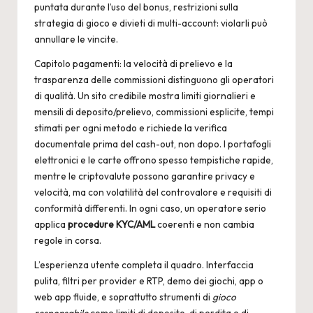
puntata durante l’uso del bonus, restrizioni sulla
strategia di gioco e divieti di multi-account: violarli può
annullare le vincite.
Capitolo pagamenti: la velocità di prelievo e la
trasparenza delle commissioni distinguono gli operatori
di qualità. Un sito credibile mostra limiti giornalieri e
mensili di deposito/prelievo, commissioni esplicite, tempi
stimati per ogni metodo e richiede la verifica
documentale prima del cash-out, non dopo. I portafogli
elettronici e le carte offrono spesso tempistiche rapide,
mentre le criptovalute possono garantire privacy e
velocità, ma con volatilità del controvalore e requisiti di
conformità differenti. In ogni caso, un operatore serio
applica
procedure KYC/AML
coerenti e non cambia
regole in corsa.
L’esperienza utente completa il quadro. Interfaccia
pulita, filtri per provider e RTP, demo dei giochi, app o
web app fluide, e soprattutto strumenti di
gioco