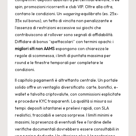
spin, promozioni ricorrenti e club VIP. Oltre alla cifra,
contano le condizioni. Un
wagering
equilibrato (es. 25x-
35x sul bonus), un tetto di vincita non penalizzante e
l’assenza di restrizioni eccessive sui giochi che
contribuiscono al rollover sono segnali di affidabilità.
Diffidare di bonus “spettacolari” con termini opachi: i
migliori siti non AAMS
espongono con chiarezza le
regole di scommessa, i limiti di puntata massima per
round e le finestre temporali per completare le
condizioni.
Il capitolo pagamenti è altrettanto centrale. Un portale
solido offre un ventaglio diversificato: carte, bonifici, e-
wallet e talvolta criptovalute, con commissioni esplicitate
e procedure KYC trasparenti. La qualità si misura sui
tempi: depositi istantanei e prelievi rapidi, con SLA
realistici, tracciabili e senza sorprese. I limiti minimi e
massimi, la presenza di eventuali fee e l’ordine delle
verifiche documentali dovrebbero essere consultabili in