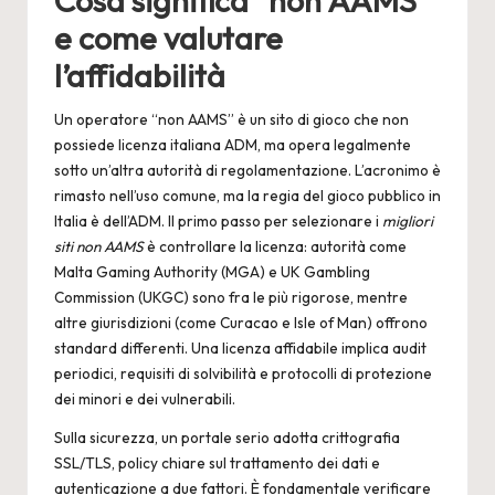
Cosa significa “non AAMS”
e come valutare
l’affidabilità
Un operatore “non AAMS” è un sito di gioco che non
possiede licenza italiana ADM, ma opera legalmente
sotto un’altra autorità di regolamentazione. L’acronimo è
rimasto nell’uso comune, ma la regia del gioco pubblico in
Italia è dell’ADM. Il primo passo per selezionare i
migliori
siti non AAMS
è controllare la licenza: autorità come
Malta Gaming Authority (MGA) e UK Gambling
Commission (UKGC) sono fra le più rigorose, mentre
altre giurisdizioni (come Curacao e Isle of Man) offrono
standard differenti. Una licenza affidabile implica audit
periodici, requisiti di solvibilità e protocolli di protezione
dei minori e dei vulnerabili.
Sulla sicurezza, un portale serio adotta crittografia
SSL/TLS, policy chiare sul trattamento dei dati e
autenticazione a due fattori. È fondamentale verificare