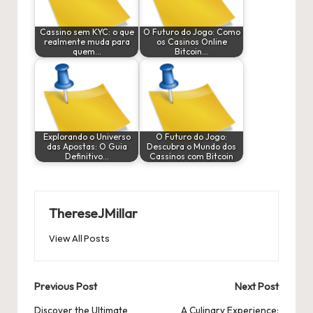
Cassino sem KYC: o que
O Futuro do Jogo: Como
realmente muda para
os Casinos Online
quem…
Bitcoin…
Explorando o Universo
O Futuro do Jogo:
das Apostas: O Guia
Descubra o Mundo dos
Definitivo…
Cassinos com Bitcoin
ThereseJMillar
View All Posts
Post
Previous Post
Next Post
navigation
Discover the Ultimate
A Culinary Experience: