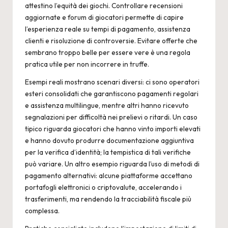
attestino l’equità dei giochi. Controllare recensioni
aggiornate e forum di giocatori permette di capire
l’esperienza reale su tempi di pagamento, assistenza
clienti e risoluzione di controversie. Evitare offerte che
sembrano troppo belle per essere vere è una regola
pratica utile per non incorrere in truffe.
Esempi reali mostrano scenari diversi: ci sono operatori
esteri consolidati che garantiscono pagamenti regolari
e assistenza multilingue, mentre altri hanno ricevuto
segnalazioni per difficoltà nei prelievi o ritardi. Un caso
tipico riguarda giocatori che hanno vinto importi elevati
e hanno dovuto produrre documentazione aggiuntiva
per la verifica d’identità; la tempistica di tali verifiche
può variare. Un altro esempio riguarda l’uso di metodi di
pagamento alternativi: alcune piattaforme accettano
portafogli elettronici o criptovalute, accelerando i
trasferimenti, ma rendendo la tracciabilità fiscale più
complessa.