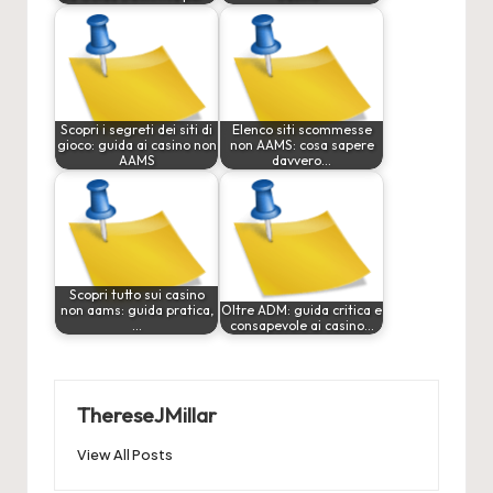
Scopri i segreti dei siti di
Elenco siti scommesse
gioco: guida ai casino non
non AAMS: cosa sapere
AAMS
davvero…
Scopri tutto sui casino
non aams: guida pratica,
Oltre ADM: guida critica e
…
consapevole ai casino…
ThereseJMillar
View All Posts