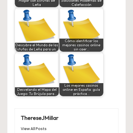
Hogar con Estufas de
Soluciones Modernas de
Leña
Calefacción
Cómo identificar los
Descubre el Mundo de las
mejores casinos online
Estufas de Leña para un…
sin caer…
Los mejores casinos
Desvelando el Mapa del
online en España: guía
Juego: Tu Brújula para…
práctica…
ThereseJMillar
View All Posts