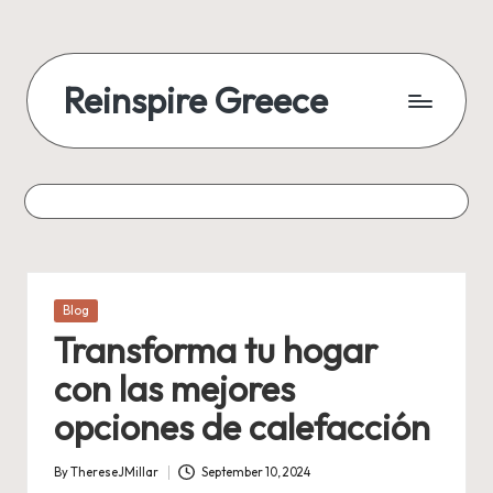
Reinspire Greece
Posted
Blog
in
Transforma tu hogar
con las mejores
opciones de calefacción
By
ThereseJMillar
September 10, 2024
Posted