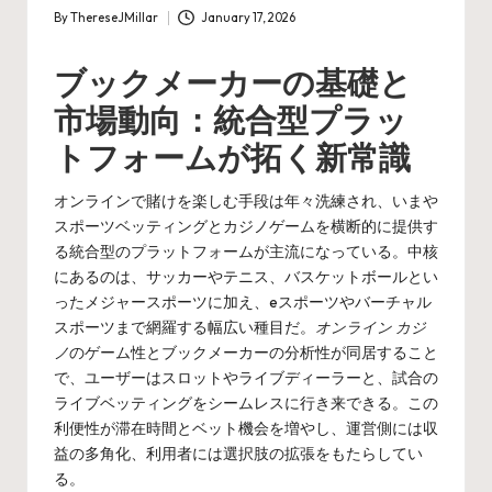
By
ThereseJMillar
January 17, 2026
Posted
by
ブックメーカーの基礎と
市場動向：統合型プラッ
トフォームが拓く新常識
オンラインで賭けを楽しむ手段は年々洗練され、いまや
スポーツベッティングとカジノゲームを横断的に提供す
る統合型のプラットフォームが主流になっている。中核
にあるのは、サッカーやテニス、バスケットボールとい
ったメジャースポーツに加え、eスポーツやバーチャル
スポーツまで網羅する幅広い種目だ。
オンライン カジ
ノ
のゲーム性とブックメーカーの分析性が同居すること
で、ユーザーはスロットやライブディーラーと、試合の
ライブベッティングをシームレスに行き来できる。この
利便性が滞在時間とベット機会を増やし、運営側には収
益の多角化、利用者には選択肢の拡張をもたらしてい
る。