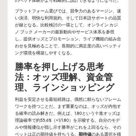
のベット体験がより戦略的に設計できるようになった。
プラットフォーム選びでは、競争力のあるマージン、速
い決済、明快な利用規約、そして日本語サポートの品質
が鍵となる。比較検討の一環として、
オンライン カジ
ノ ブック メーカー
の最新動向やサービス体系を参照
し、提供オッズとプロモーション、ライブ機能の組み合
わせを見極めることで、長期的に満足度の高いベッティ
ング環境を構築しやすくなる。
勝率を押し上げる思考
法：オッズ理解、資金管
理、ラインショッピング
利益を安定させる最短経路は、偶然に頼らないフレーム
ワークを持つことだ。まず重要なのは、オッズが内包す
る確率の読み解きだ。例えば、1.80という十進オッズは
理論確率で約55.6%（=1/1.80）を示唆する。自分のモデ
ルや情報優位が指し示す勝率がこれを上回るなら、その
ベットは正の期待値を持ちうる。
期待値
のある選択を積