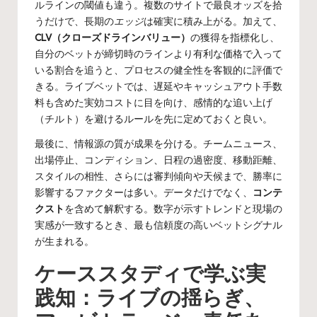
ルラインの閾値も違う。複数のサイトで最良オッズを拾
うだけで、長期の
エッジ
は確実に積み上がる。加えて、
CLV（クローズドラインバリュー）
の獲得を指標化し、
自分のベットが締切時のラインより有利な価格で入って
いる割合を追うと、プロセスの健全性を客観的に評価で
きる。ライブベットでは、遅延やキャッシュアウト手数
料も含めた実効コストに目を向け、感情的な追い上げ
（チルト）を避けるルールを先に定めておくと良い。
最後に、情報源の質が成果を分ける。チームニュース、
出場停止、コンディション、日程の過密度、移動距離、
スタイルの相性、さらには審判傾向や天候まで、勝率に
影響するファクターは多い。データだけでなく、
コンテ
クスト
を含めて解釈する。数字が示すトレンドと現場の
実感が一致するとき、最も信頼度の高いベットシグナル
が生まれる。
ケーススタディで学ぶ実
践知：ライブの揺らぎ、