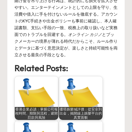
賭け金を吊り上げる行為は、統計的にも損失を拡大させ
やすい。エンターテインメントとしての上限を守り、生
活費や借入に手を付けないルールを徹底する。アカウン
トのKYC手続きや出金ポリシーも事前に確認し、本人確
認書類、支払い手段の一致、税務上の取り扱いなど実務
面でのトラブルを回避する。
オンライン カジノ
とブッ
クメーカーの境界が薄れる時代だからこそ、ルール作り
とデータに基づく意思決定が、楽しさと持続可能性を両
立させる最良の手段となる。
Related Posts:
香港企業必讀：掌握公司報
優塔娛樂城評價：從安全到
稅時間、期限與流程，避開
出金，揭開線上娛樂平台的
罰款與風險
真實面貌