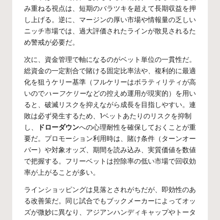
み重ねる視点は、短期のバラツキを超えて長期収益を押
し上げる。逆に、マージンの厚い市場や情報量の乏しい
ニッチ市場では、過大評価されたラインが散見されるた
め警戒が必要だ。
次に、資金管理で軸になるのがベット単位の一貫性だ。
総資金の一定割合で賭ける固定比率法や、複利的に最適
化を狙うケリー基準（フルケリーはボラティリティが高
いので
ハーフケリー
などの控えめ運用が現実的）を用い
ると、破滅リスクを抑えながら成長を目指しやすい。連
敗は必ず発生するため、1ベットあたりのリスクを抑制
し、
ドローダウン
への心理耐性を確保しておくことが重
要だ。プロモーション利用時は、賭け条件（ターンオー
バー）や対象オッズ、期間を読み込み、実質価値を数値
で把握する。フリーベットは控除率の低い市場で回収効
率が上がることが多い。
ラインショッピングは見落とされがちだが、即効性のあ
る改善策だ。同じ試合でもブックメーカーによってオッ
ズが微妙に異なり、アジアンハンディキャップやトータ