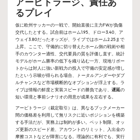
アービトラージ、責任あ
るプレイ
仮に欧州サッカーの一戦で、開始直後に主力FWが負傷
交代したとする。試合前はホーム1.95、ドロー3.40、ア
ウェイ3.80だったオッズが、ライブではホーム2.25まで
上昇。ここで、守備的に切り替えたホーム側の戦術や相
手のカウンター適性、交代要員の質を評価し直す。統計
モデルがホーム勝率の低下を織り込む一方、現地リポー
トからは対人に強い新戦力の投入で守備の安定感が増し
たという示唆が得られる場合、
トータルアンダー
やダブ
ルチャンスなど市場横断的なオプションが浮上する。ラ
イブは情報の鮮度と実装スピードの勝負であり、
遅延
の
短い環境と事前シナリオの用意が成果を左右する。
アービトラージ（裁定取引）は、異なるブックメーカー
間の価格差を利用して無リスクに近いポジションを構築
する手法だが、実務上は制約が多い。ベット制限、オッ
ズ更新のスピード差、アカウントのリミット、入出金の
摩擦コストなどが障害になる。理論的に有利でも、実行