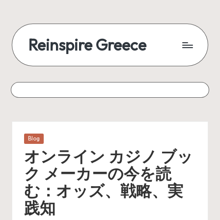
Reinspire Greece
Posted
Blog
in
オンライン カジノ ブッ
ク メーカーの今を読
む：オッズ、戦略、実
践知