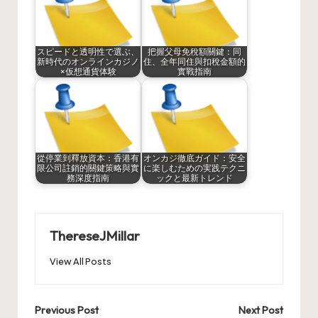
スピードと透明性で選ぶ、
把握父母免稅額關鍵：同
新時代のオンラインカジノ
住、全年同住與扣稅金額的
×仮想通貨体験
實戰指南
從停業到釋放資本：香港有
オンカジ徹底ガイド：安全
限公司註銷的關鍵策略與實
に楽しむための実践テクニ
務深度指南
ックと最新トレンド
ThereseJMillar
View All Posts
Post
Previous Post
Next Post