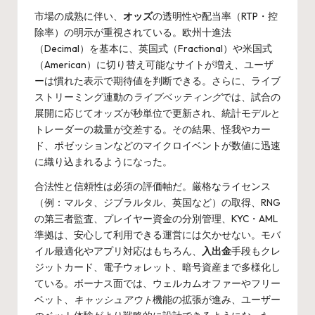
市場の成熟に伴い、
オッズ
の透明性や配当率（RTP・控
除率）の明示が重視されている。欧州十進法
（Decimal）を基本に、英国式（Fractional）や米国式
（American）に切り替え可能なサイトが増え、ユーザ
ーは慣れた表示で期待値を判断できる。さらに、ライブ
ストリーミング連動の
ライブベッティング
では、試合の
展開に応じてオッズが秒単位で更新され、統計モデルと
トレーダーの裁量が交差する。その結果、怪我やカー
ド、ポゼッションなどのマイクロイベントが数値に迅速
に織り込まれるようになった。
合法性と信頼性は必須の評価軸だ。厳格なライセンス
（例：マルタ、ジブラルタル、英国など）の取得、RNG
の第三者監査、プレイヤー資金の分別管理、KYC・AML
準拠は、安心して利用できる運営には欠かせない。モバ
イル最適化やアプリ対応はもちろん、
入出金
手段もクレ
ジットカード、電子ウォレット、暗号資産まで多様化し
ている。ボーナス面では、ウェルカムオファーやフリー
ベット、
キャッシュアウト
機能の拡張が進み、ユーザー