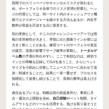
段階でのスリッページやキャンセルリスクが加わるた
め、ポートフォリオ全体での
リスク管理
が肝要だ。ヘッ
ジの代替としては、同一サイト内の
キャッシュアウト
機
能でエクスポージャーを縮小する方法もあるが、内在手
数料が収益を圧迫する点に留意する。
別の実例として、テニスのチャレンジャーツアーでは情
報の非対称性が大きく、早朝に出た開幕ラインが昼には
大きく動くことがある。練習コートのサーフェスや直近
の疲労、湿度の影響でサーブ確率が変動し、
トータルゲ
ーム数
の予測が外れやすい。ここで有効なのは、締切ラ
インとの乖離を記録してCLVを追うこと、さらにベット
サイズを小刻みに分散してニュースフローに合わせて追
加・削減することだ。結果に一喜一憂せず、プロセスを
指標化して改善し続けることで、長期の勝率は底上げさ
れる。
責任あるプレイは、戦略以前の前提条件だ。事前に月
次・週次の上限額を決め、
自己排除
やベット制限、タイ
ムアウトなどのツールを活用する。負けを取り返そうと