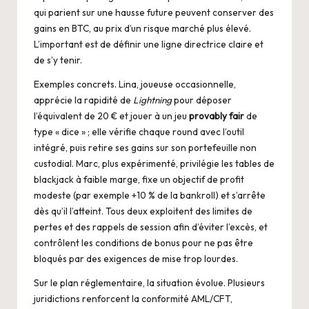
qui parient sur une hausse future peuvent conserver des
gains en BTC, au prix d’un risque marché plus élevé.
L’important est de définir une ligne directrice claire et
de s’y tenir.
Exemples concrets. Lina, joueuse occasionnelle,
apprécie la rapidité de
Lightning
pour déposer
l’équivalent de 20 € et jouer à un jeu
provably fair
de
type « dice » ; elle vérifie chaque round avec l’outil
intégré, puis retire ses gains sur son portefeuille non
custodial. Marc, plus expérimenté, privilégie les tables de
blackjack à faible marge, fixe un objectif de profit
modeste (par exemple +10 % de la bankroll) et s’arrête
dès qu’il l’atteint. Tous deux exploitent des limites de
pertes et des rappels de session afin d’éviter l’excès, et
contrôlent les conditions de bonus pour ne pas être
bloqués par des exigences de mise trop lourdes.
Sur le plan réglementaire, la situation évolue. Plusieurs
juridictions renforcent la conformité AML/CFT,