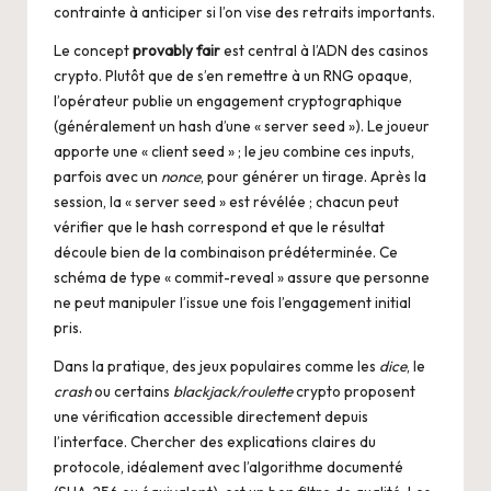
contrainte à anticiper si l’on vise des retraits importants.
Le concept
provably fair
est central à l’ADN des casinos
crypto. Plutôt que de s’en remettre à un RNG opaque,
l’opérateur publie un engagement cryptographique
(généralement un hash d’une « server seed »). Le joueur
apporte une « client seed » ; le jeu combine ces inputs,
parfois avec un
nonce
, pour générer un tirage. Après la
session, la « server seed » est révélée ; chacun peut
vérifier que le hash correspond et que le résultat
découle bien de la combinaison prédéterminée. Ce
schéma de type « commit-reveal » assure que personne
ne peut manipuler l’issue une fois l’engagement initial
pris.
Dans la pratique, des jeux populaires comme les
dice
, le
crash
ou certains
blackjack/roulette
crypto proposent
une vérification accessible directement depuis
l’interface. Chercher des explications claires du
protocole, idéalement avec l’algorithme documenté