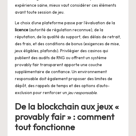
expérience saine, mieux vaut considérer ces éléments
avant toute session de jeu.
Le choix d’une plateforme passe par l’évaluation de la
licence
(autorité de régulation reconnue), de la
réputation, de la qualité du support, des délais de retrait,
des frais, et des conditions de bonus (exigences de mise,
jeux éligibles, plafonds). Privilégier des casinos qui
publient des audits de RNG ou offrent un système
provably fair transparent apporte une couche
supplémentaire de confiance. Un environnement
responsable doit également proposer des limites de
dépôt, des rappels de temps et des options d’auto-
exclusion pour renforcer un
jeu responsable
.
De la blockchain aux jeux «
provably fair » : comment
tout fonctionne