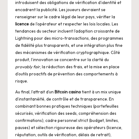
introduisent des obligations de vérification d’identité et
encadrent la publicité. Les joueurs devraient se
renseigner sur le cadre légal de leur pays, vérifier la
licence
de l’opérateur et respecter les lois locales. Les
tendances du secteur incluent l’adoption croissante de
Lightning pour des micro-transactions, des programmes
de fidélité plus transparents, et une intégration plus fine
des mécanismes de vérification cryptographique. Côté
produit, l’innovation se concentre sur la clarté du
provably fair
, la réduction des frais, et la mise en place
d’outils proactifs de prévention des comportements à
risque.
Au final, l’attrait d’un
Bitcoin casino
tient à un mix unique
d’instantanéité, de contrôle et de transparence. En
combinant bonnes pratiques techniques (portefeuilles
sécurisés, vérification des seeds, compréhension des
confirmations), cadre personnel strict (budget, limites,
pauses) et sélection rigoureuse des opérateurs (licence,
réputation, outils de vérification, délais de retrait),