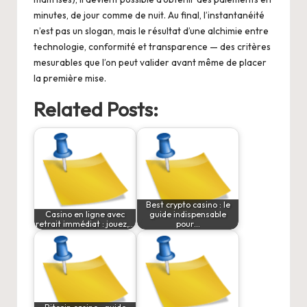
minutes, de jour comme de nuit. Au final, l’instantanéité
n’est pas un slogan, mais le résultat d’une alchimie entre
technologie, conformité et transparence — des critères
mesurables que l’on peut valider avant même de placer
la première mise.
Related Posts:
Best crypto casino : le
Casino en ligne avec
guide indispensable
retrait immédiat : jouez,…
pour…