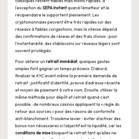
classiques restent fiables mais moins rapides, à
l’exception du
SEPA Instant
quand l’émetteur et le
récipiendaire le supportent pleinement. Les
cryptomonnaies peuvent être très rapides sur des
réseaux à faibles congestions, mais la vitesse dépend
des confirmations de réseau et des frais choisis ; pour
l’instantanéité, des stablecoins sur réseaux légers sont
souvent privilégiés.
Pour obtenir un
retrait immédiat
, quelques gestes
simples font gagner un temps précieux. D’abord,
finaliser le
KYC
avant même la première demande de
retrait : justificatif d’identité, preuve d’adresse récente
et moyen de paiement à votre nom. Ensuite, utiliser la
même méthode pour dépôt et retrait quand c’est
possible ; de nombreux casinos appliquent la « règle du
retour aux sources » pour des raisons de conformité
anti-blanchiment. Troisième levier : éviter d’activer des
bonus non nécessaires si l’objectif est la liquidité, car les
conditions de mise
bloquent le retrait tant qu’elles ne