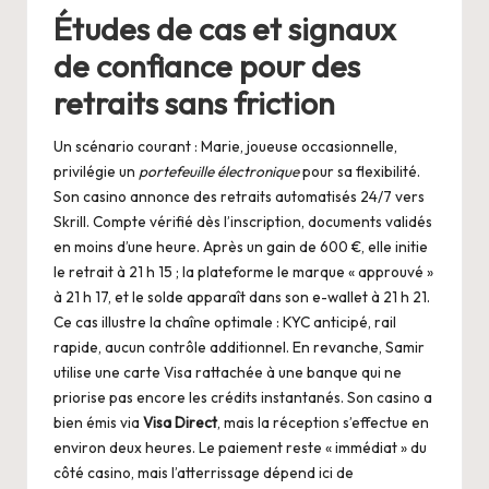
Études de cas et signaux
de confiance pour des
retraits sans friction
Un scénario courant : Marie, joueuse occasionnelle,
privilégie un
portefeuille électronique
pour sa flexibilité.
Son casino annonce des retraits automatisés 24/7 vers
Skrill. Compte vérifié dès l’inscription, documents validés
en moins d’une heure. Après un gain de 600 €, elle initie
le retrait à 21 h 15 ; la plateforme le marque « approuvé »
à 21 h 17, et le solde apparaît dans son e-wallet à 21 h 21.
Ce cas illustre la chaîne optimale : KYC anticipé, rail
rapide, aucun contrôle additionnel. En revanche, Samir
utilise une carte Visa rattachée à une banque qui ne
priorise pas encore les crédits instantanés. Son casino a
bien émis via
Visa Direct
, mais la réception s’effectue en
environ deux heures. Le paiement reste « immédiat » du
côté casino, mais l’atterrissage dépend ici de