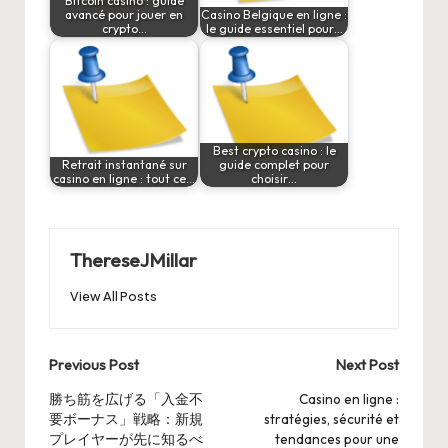
Bitcoin casino : guide
avancé pour jouer en
Casino Belgique en ligne :
crypto…
le guide essentiel pour…
Best crypto casino : le
Retrait instantané sur
guide complet pour
casino en ligne : tout ce…
choisir…
ThereseJMillar
View All Posts
Post
Previous Post
Next Post
navigation
勝ち筋を広げる「入金不
Casino en ligne :
要ボーナス」戦略：新規
stratégies, sécurité et
プレイヤーが先に知るべ
tendances pour une