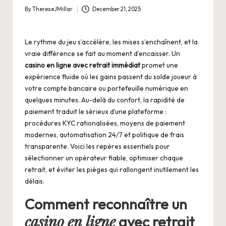
By
ThereseJMillar
December 21, 2025
Posted
by
Le rythme du jeu s’accélère, les mises s’enchaînent, et la
vraie différence se fait au moment d’encaisser. Un
casino en ligne avec retrait immédiat
promet une
expérience fluide où les gains passent du solde joueur à
votre compte bancaire ou portefeuille numérique en
quelques minutes. Au-delà du confort, la rapidité de
paiement traduit le sérieux d’une plateforme :
procédures KYC rationalisées, moyens de paiement
modernes, automatisation 24/7 et politique de frais
transparente. Voici les repères essentiels pour
sélectionner un opérateur fiable, optimiser chaque
retrait, et éviter les pièges qui rallongent inutilement les
délais.
Comment reconnaître un
casino en ligne
avec
retrait