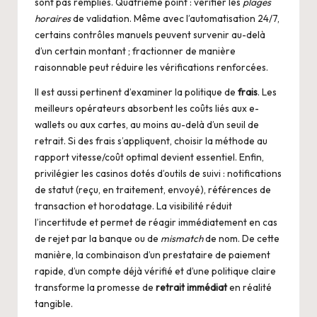
sont pas remplies. Quatrième point : vérifier les
plages
horaires
de validation. Même avec l’automatisation 24/7,
certains contrôles manuels peuvent survenir au-delà
d’un certain montant ; fractionner de manière
raisonnable peut réduire les vérifications renforcées.
Il est aussi pertinent d’examiner la politique de
frais
. Les
meilleurs opérateurs absorbent les coûts liés aux e-
wallets ou aux cartes, au moins au-delà d’un seuil de
retrait. Si des frais s’appliquent, choisir la méthode au
rapport vitesse/coût optimal devient essentiel. Enfin,
privilégier les casinos dotés d’outils de suivi : notifications
de statut (reçu, en traitement, envoyé), références de
transaction et horodatage. La visibilité réduit
l’incertitude et permet de réagir immédiatement en cas
de rejet par la banque ou de
mismatch
de nom. De cette
manière, la combinaison d’un prestataire de paiement
rapide, d’un compte déjà vérifié et d’une politique claire
transforme la promesse de
retrait immédiat
en réalité
tangible.