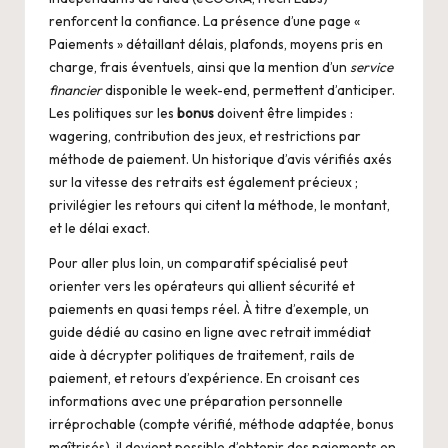
renforcent la confiance. La présence d’une page «
Paiements » détaillant délais, plafonds, moyens pris en
charge, frais éventuels, ainsi que la mention d’un
service
financier
disponible le week-end, permettent d’anticiper.
Les politiques sur les
bonus
doivent être limpides :
wagering, contribution des jeux, et restrictions par
méthode de paiement. Un historique d’avis vérifiés axés
sur la vitesse des retraits est également précieux ;
privilégier les retours qui citent la méthode, le montant,
et le délai exact.
Pour aller plus loin, un comparatif spécialisé peut
orienter vers les opérateurs qui allient sécurité et
paiements en quasi temps réel. À titre d’exemple, un
guide dédié au
casino en ligne avec retrait immédiat
aide à décrypter politiques de traitement, rails de
paiement, et retours d’expérience. En croisant ces
informations avec une préparation personnelle
irréprochable (compte vérifié, méthode adaptée, bonus
maîtrisés), il devient possible d’obtenir des paiements en