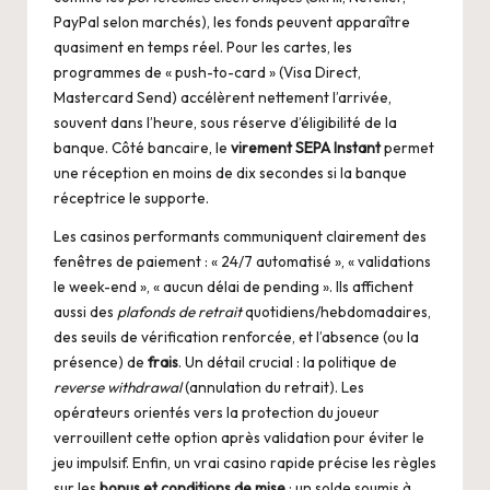
PayPal selon marchés), les fonds peuvent apparaître
quasiment en temps réel. Pour les cartes, les
programmes de « push-to-card » (Visa Direct,
Mastercard Send) accélèrent nettement l’arrivée,
souvent dans l’heure, sous réserve d’éligibilité de la
banque. Côté bancaire, le
virement SEPA Instant
permet
une réception en moins de dix secondes si la banque
réceptrice le supporte.
Les casinos performants communiquent clairement des
fenêtres de paiement : « 24/7 automatisé », « validations
le week-end », « aucun délai de pending ». Ils affichent
aussi des
plafonds de retrait
quotidiens/hebdomadaires,
des seuils de vérification renforcée, et l’absence (ou la
présence) de
frais
. Un détail crucial : la politique de
reverse withdrawal
(annulation du retrait). Les
opérateurs orientés vers la protection du joueur
verrouillent cette option après validation pour éviter le
jeu impulsif. Enfin, un vrai casino rapide précise les règles
sur les
bonus et conditions de mise
: un solde soumis à