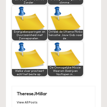
Zonder…
slimme…
Energiebesparingen en
Ontdek de Ultieme Plinko
Duurzaamheid met
Sensatie: Jouw Gids naar
Zonnepanelen…
de…
De Onmogelijke Missie:
Welke vloer presteert
Waarom Bedrijven
echt het beste op…
Vastlopen in…
ThereseJMillar
View All Posts