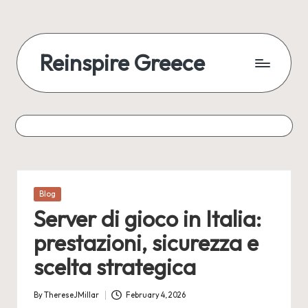
Reinspire Greece
Posted
Blog
in
Server di gioco in Italia:
prestazioni, sicurezza e
scelta strategica
By
ThereseJMillar
February 4, 2026
Posted